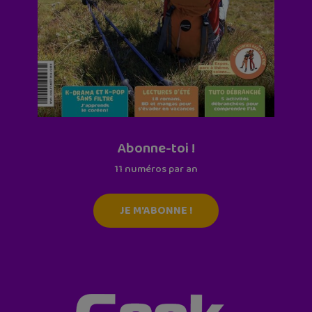
Abonne-toi !
11 numéros par an
JE M'ABONNE !