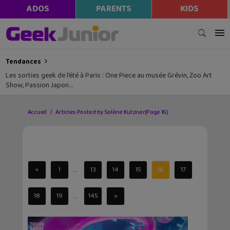
ADOS
PARENTS
KIDS
Tendances
Les sorties geek de l’été à Paris : One Piece au musée Grévin, Zoo Art
Show, Passion Japon…
Accueil
Articles Posted by Solène Kutzner
(Page 16)
...
«
1
13
14
15
16
17
...
18
19
145
»