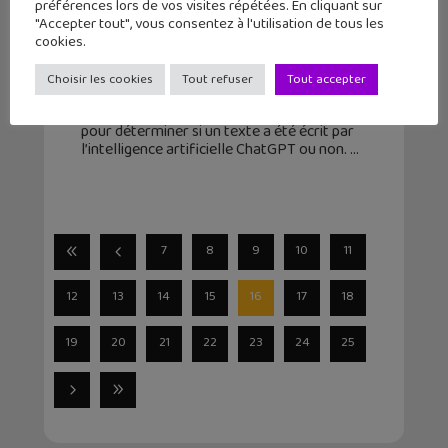
préférences lors de vos visites répétées. En cliquant sur
"Accepter tout", vous consentez à l'utilisation de tous les
Tu ne pourras plus tricher avec l’IA
cookies.
ChatGPT
Choisir les cookies
Tout refuser
Tout accepter
23 janvier 2023
Un nouveau logiciel a fait son apparition
pour déterminer si un texte a été écrit par
l’intelligence artificielle ChatGPT ou non.
7
8
9
10
11
12
13
14
15
16
17
18
19
20
21
22
23
24
25