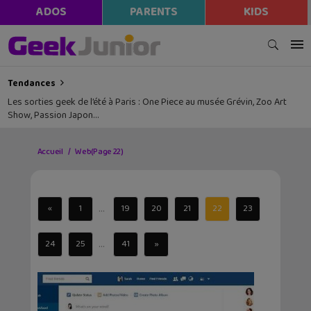
ADOS
PARENTS
KIDS
Tendances
Les sorties geek de l’été à Paris : One Piece au musée Grévin, Zoo Art
Show, Passion Japon…
Accueil
Web
(Page 22)
...
«
1
19
20
21
22
23
...
24
25
41
»