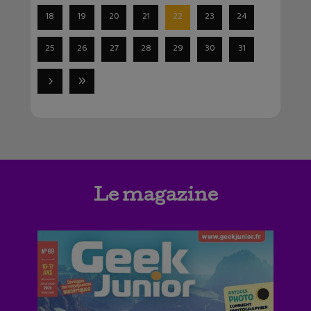
18
19
20
21
22
23
24
25
26
27
28
29
30
31
Le magazine