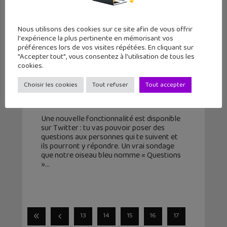
Nous utilisons des cookies sur ce site afin de vous offrir
l'expérience la plus pertinente en mémorisant vos
préférences lors de vos visites répétées. En cliquant sur
"Accepter tout", vous consentez à l'utilisation de tous les
cookies.
Les mini-sondages disponibles sur
Choisir les cookies
Tout refuser
Tout accepter
Twitter ! Voici comment faire.
27 octobre 2015
Une nouvelle fonctionnalité est disponible
sur Twitter : tu vas pouvoir poser des
questions aux personnes qui te suivent et
ils pourront y répondre. Un vrai sondage
que notre oiseau bleu nomme « Questions
»
13
14
15
16
17