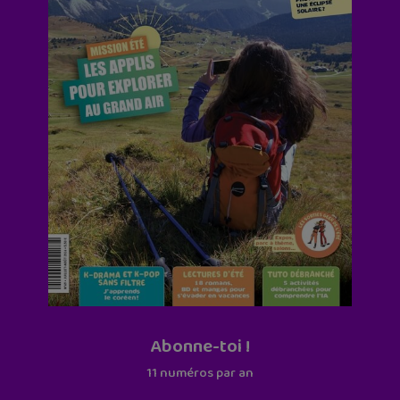
Abonne-toi !
11 numéros par an