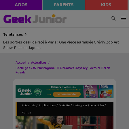
ADOS
PARENTS
KIDS
Tendances
Les sorties geek de l’été à Paris : One Piece au musée Grévin, Zoo Art
Show, Passion Japon…
Accueil
Actualités
L’actu geek #71 : Instagram, FIFA 19, Alto’s Odyssey, Fortnite Battle
Royale
/
/
/
/
/
Actualités
Applications
Fortnite
Instagram
Jeux video
Manga