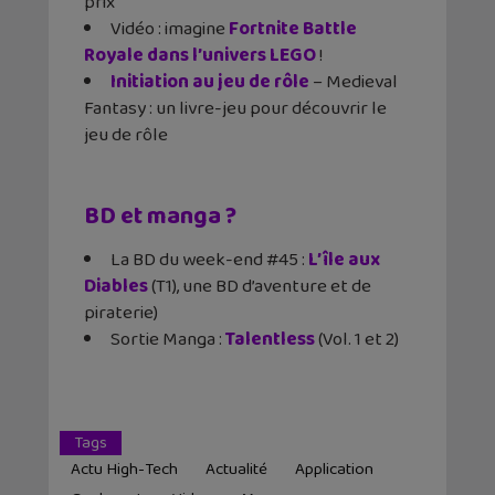
prix
Vidéo : imagine
Fortnite Battle
Royale dans l’univers LEGO
!
Initiation au jeu de rôle
– Medieval
Fantasy : un livre-jeu pour découvrir le
jeu de rôle
BD et manga ?
La BD du week-end #45 :
L’île aux
Diables
(T1), une BD d’aventure et de
piraterie)
Sortie Manga :
Talentless
(Vol. 1 et 2)
Tags
Actu High-Tech
Actualité
Application