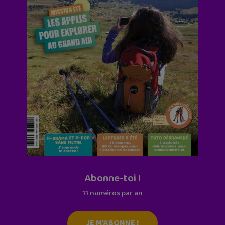
Abonne-toi !
11 numéros par an
JE M'ABONNE !