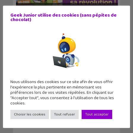
Le magazine Geek Junior sort son
Geek Junior utilise des cookies (sans pépites de
numéro d’av...
chocolat)
Nous utilisons des cookies sur ce site afin de vous offrir
l'expérience la plus pertinente en mémorisant vos
préférences lors de vos visites répétées. En cliquant sur
"Accepter tout", vous consentez à l'utilisation de tous les
Geek Junior sort son numéro de mars
cookies.
avec un dosssi...
Choisir les cookies
Tout refuser
Tout accepter