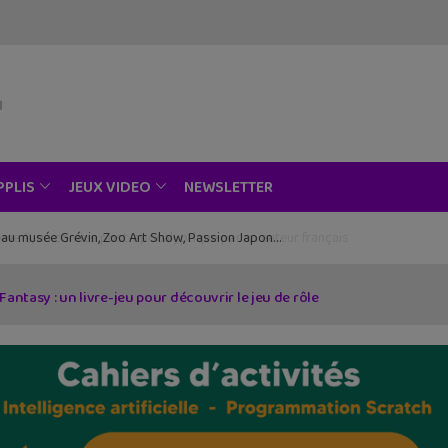
NEWSLETTER
PPLIS
JEUX VIDEO
ce au musée Grévin, Zoo Art Show, Passion Japon…
 Fantasy : un livre-jeu pour découvrir le jeu de rôle