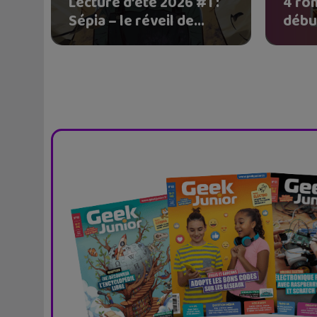
Lecture d’été 2026 #1 :
4 ro
Sépia – le réveil de...
début