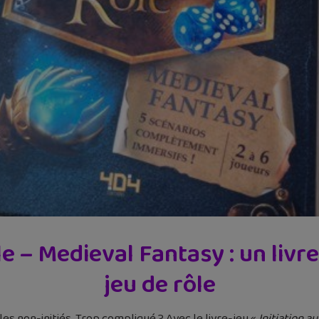
ôle – Medieval Fantasy : un livr
jeu de rôle
les non-initiés. Trop compliqué ? Avec le livre-jeu «
Initiation a