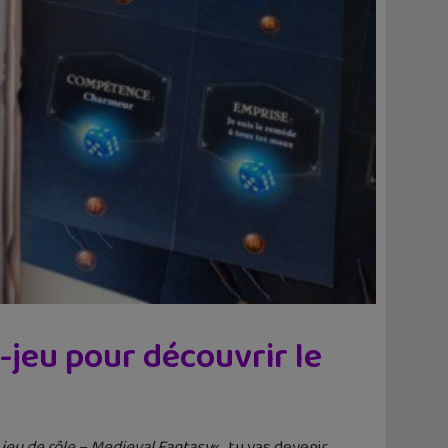
e-jeu pour découvrir le
u jeu de rôle – Medieval Fantasy
« , tu vas devenir