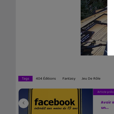
Tags
404 Éditions
Fantasy
Jeu De Rôle
Article pré
Avoir 
un...