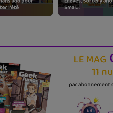
mans ado pour
Erêves, Sorcery and
er l’été
Smal...
LE MAG
11 n
par abonnement e