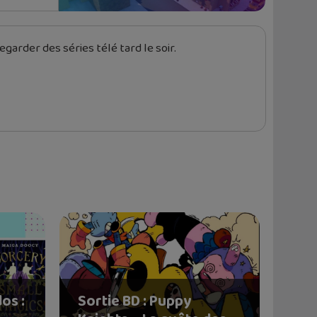
garder des séries télé tard le soir.
os :
Sortie BD : Puppy