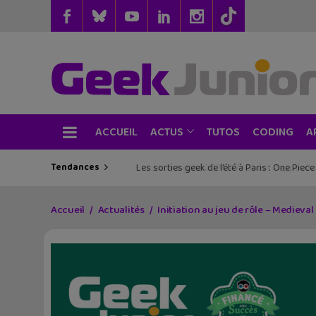
ACCUEIL
TUTOS
CODING
ACTUS
A
Tendances
Les sorties geek de l’été à Paris : One Pie
Accueil
Actualités
Initiation au jeu de rôle – Medieval