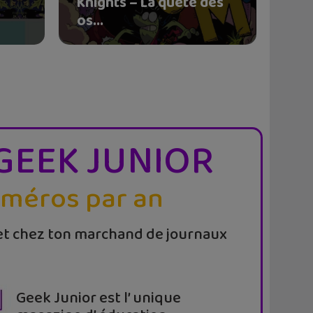
Knights – La quête des
os...
GEEK JUNIOR
uméros par an
t chez ton marchand de journaux
Geek Junior est l’ unique