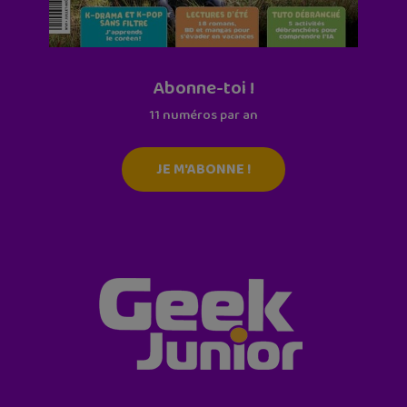
Abonne-toi !
11 numéros par an
JE M'ABONNE !