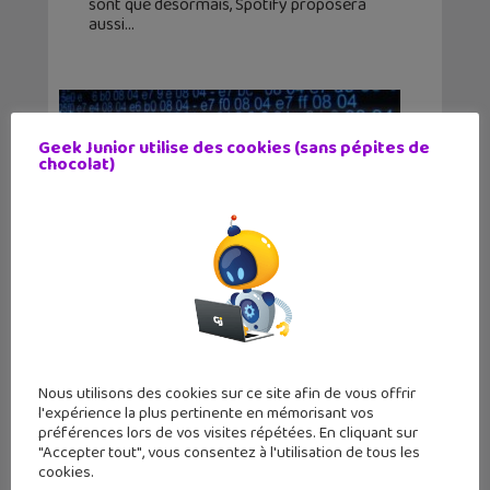
sont que désormais, Spotify proposera
aussi
Geek Junior utilise des cookies (sans pépites de
chocolat)
Malware, adware, virus… Le petit
Nous utilisons des cookies sur ce site afin de vous offrir
l'expérience la plus pertinente en mémorisant vos
lexique des menaces informatiques
préférences lors de vos visites répétées. En cliquant sur
"Accepter tout", vous consentez à l'utilisation de tous les
20 mai 2015
cookies.
Tu as sûrement déjà entendu ou lu ces