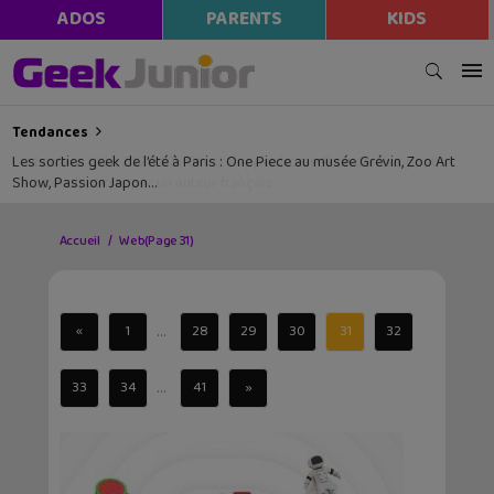
ADOS
PARENTS
KIDS
Tendances
Les sorties geek de l’été à Paris : One Piece au musée Grévin, Zoo Art
Show, Passion Japon…
Accueil
Web
(Page 31)
...
«
1
28
29
30
31
32
...
33
34
41
»