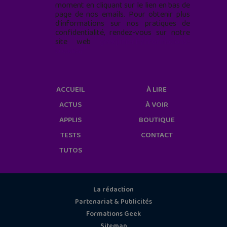
moment en cliquant sur le lien en bas de
page de nos emails. Pour obtenir plus
d'informations sur nos pratiques de
confidentialité, rendez-vous sur notre
site web
geekjunior.fr/informations-
cookies/
ACCUEIL
À LIRE
ACTUS
À VOIR
APPLIS
BOUTIQUE
TESTS
CONTACT
TUTOS
La rédaction
Partenariat & Publicités
Formations Geek
Sitemap