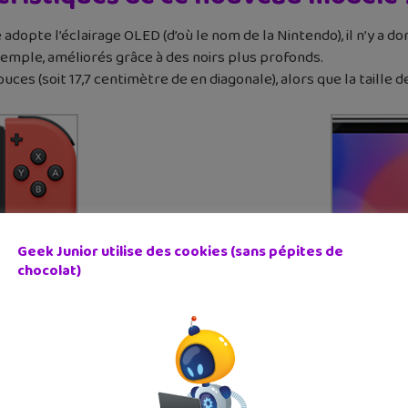
 adopte l’éclairage OLED (d’où le nom de la Nintendo), il n’y a do
exemple, améliorés grâce à des noirs plus profonds.
7 pouces (soit 17,7 centimètre de en diagonale), alors que la tail
Geek Junior utilise des cookies (sans pépites de
chocolat)
de 32 à 64 Go de mémoire interne. Tu pourras aussi acheter un
i servait à mettre la Nintendo Switch sur une surface (comme la 
nible. Celui-ci fait tout le long de la console pour être sur que