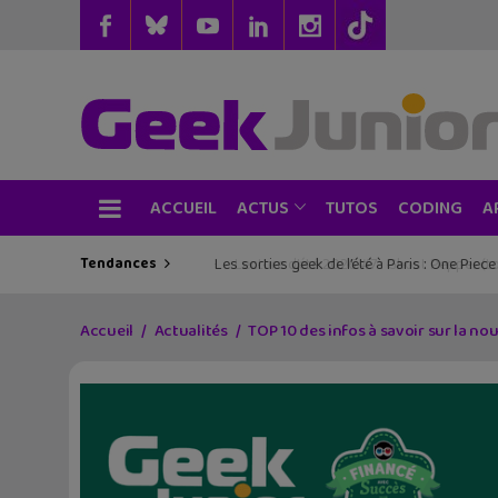
ACCUEIL
TUTOS
CODING
ACTUS
A
Tendances
Les sorties geek de l’été à Paris : One Pie
Accueil
Actualités
TOP 10 des infos à savoir sur la n