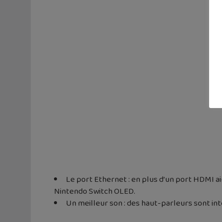
Le port Ethernet : en plus d’un port HDMI ain
Nintendo Switch OLED.
Un meilleur son : des haut-parleurs sont int