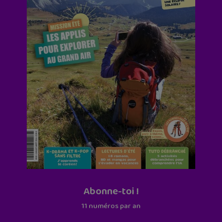
Abonne-toi !
11 numéros par an