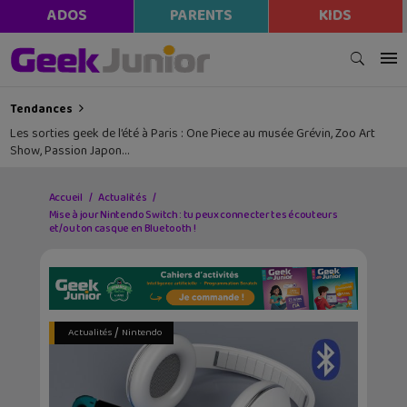
ADOS
PARENTS
KIDS
Tendances
Les sorties geek de l’été à Paris : One Piece au musée Grévin, Zoo Art
Show, Passion Japon…
Accueil
Actualités
Mise à jour Nintendo Switch : tu peux connecter tes écouteurs
et/ou ton casque en Bluetooth !
/
Actualités
Nintendo