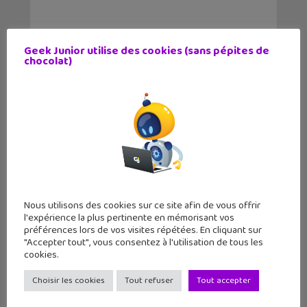
Geek Junior utilise des cookies (sans pépites de
chocolat)
Nous utilisons des cookies sur ce site afin de vous offrir
l'expérience la plus pertinente en mémorisant vos
préférences lors de vos visites répétées. En cliquant sur
LE MAG
GEEK JUNIOR
"Accepter tout", vous consentez à l'utilisation de tous les
cookies.
11 numéros par an
Choisir les cookies
Tout refuser
Tout accepter
par abonnement et chez ton marchand de
journaux