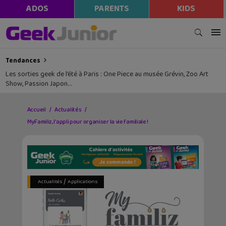
ADOS
PARENTS
KIDS
Tendances
Les sorties geek de l’été à Paris : One Piece au musée Grévin, Zoo Art
Show, Passion Japon…
Accueil
Actualités
MyFamiliz, l’appli pour organiser la vie familiale !
/
Actualités
Applications