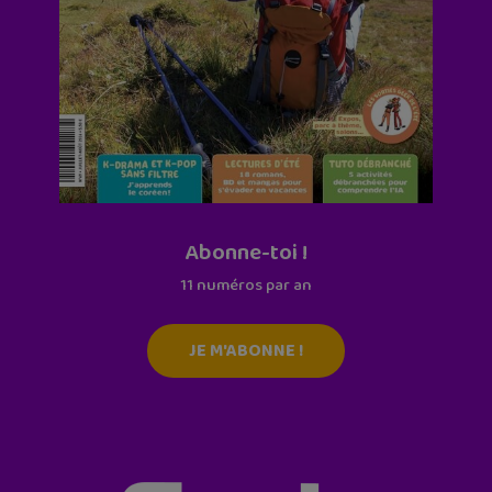
Abonne-toi !
11 numéros par an
JE M'ABONNE !