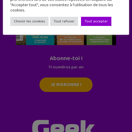
"Accepter tout", vous consentez à l'utilisation de tous les
cookies.
Choisir les cookies
Tout refuser
Tout accepter
Abonne-toi !
11 numéros par an
JE M'ABONNE !