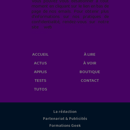
Vous pouvez vous désabonner à tout
moment en cliquant sur le lien en bas de
page de nos emails. Pour obtenir plus
d'informations sur nos pratiques de
confidentialité, rendez-vous sur notre
site web
geekjunior.fr/informations-
cookies/
ACCUEIL
À LIRE
ACTUS
À VOIR
APPLIS
BOUTIQUE
TESTS
CONTACT
TUTOS
La rédaction
Partenariat & Publicités
Formations Geek