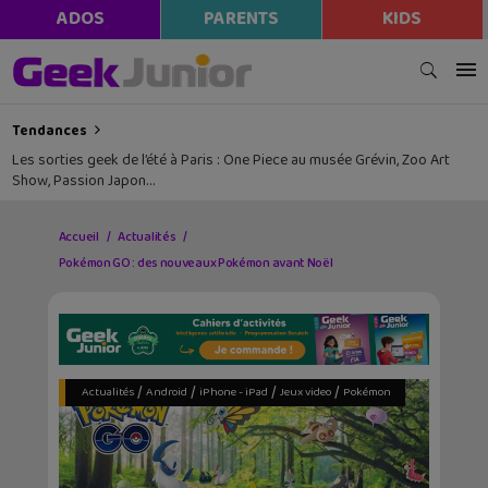
ADOS
PARENTS
KIDS
Tendances
Les sorties geek de l’été à Paris : One Piece au musée Grévin, Zoo Art
Show, Passion Japon…
Accueil
Actualités
Pokémon GO : des nouveaux Pokémon avant Noël
/
/
/
/
Actualités
Android
iPhone - iPad
Jeux video
Pokémon