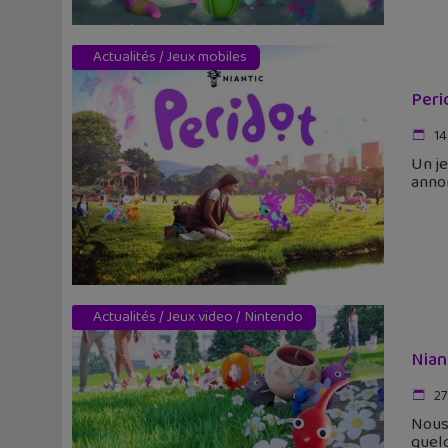
Actualités
/
Jeux mobiles
Peri
14
Un je
annon
Actualités
/
Jeux video
/
Nintendo
Nian
27
Nous 
quelq