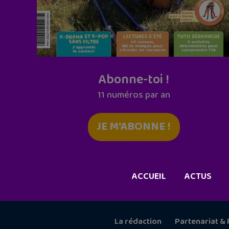
Abonne-toi !
11 numéros par an
JE M'ABONNE !
ACCUEIL
ACTUS
La rédaction
Partenariat & 