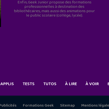
Enfin, Geek Junior propose des formations
professionnelles à destination des
bibliothécaires, mais aussi des animations pour
le public scolaire (collège, lycée).
APPLIS
TESTS
TUTOS
À LIRE
À VOIR
Publicités
Formations Geek
Sitemap
Mentions légal