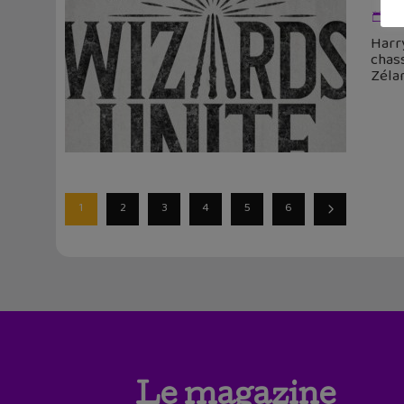
24
Harry
chass
Zéla
1
2
3
4
5
6
Le magazine