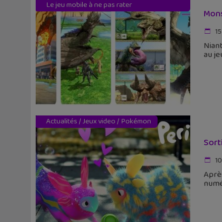
Le jeu mobile à ne pas rater
Mons
15
Niant
au je
Actualités
/
Jeux video
/
Pokémon
Sort
10
Après
numér