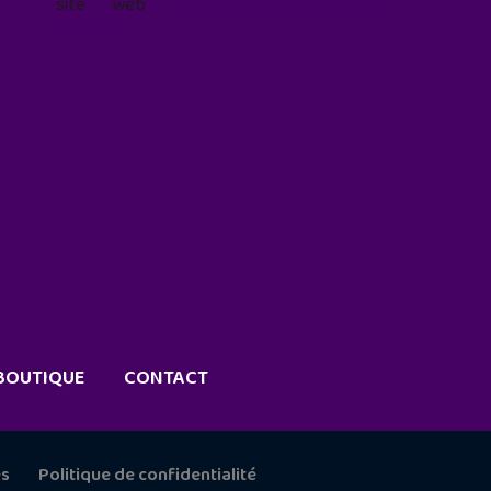
site web
geekjunior.fr/informations-
cookies/
BOUTIQUE
CONTACT
es
Politique de confidentialité