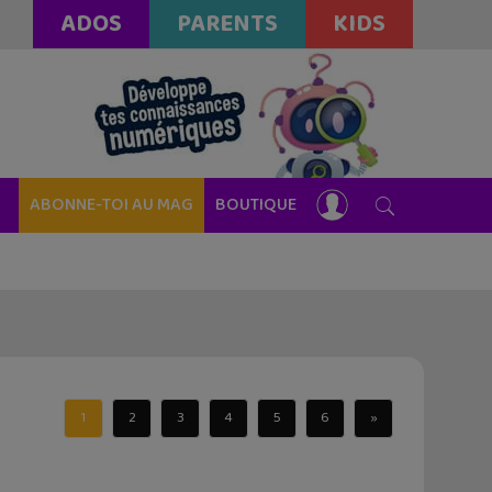
ADOS
PARENTS
KIDS
ABONNE-TOI AU MAG
BOUTIQUE
1
2
3
4
5
6
»