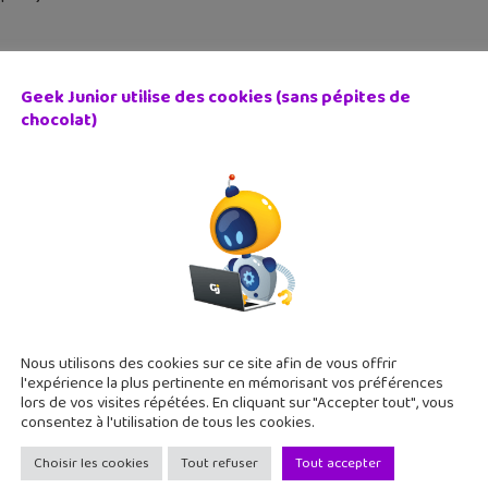
Geek Junior utilise des cookies (sans pépites de
chocolat)
endo x Ninantic : Pikmin le jeu mobile en réalité augment
 mars 2021
ojet est l’alliance du créateur de Pokémon Go (Niantic) et de 
té augmentée. Pour l’instant on ne sait pas encore de quoi sera f
Nous utilisons des cookies sur ce site afin de vous offrir
l'expérience la plus pertinente en mémorisant vos préférences
lors de vos visites répétées. En cliquant sur "Accepter tout", vous
consentez à l'utilisation de tous les cookies.
Choisir les cookies
Tout refuser
Tout accepter
y Potter Wizards Unite disponible en France (Google Play