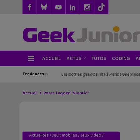
ACCUEIL
TUTOS
CODING
ACTUS
A
Tendances
Les sorties geek de l’été à Paris : One Pie
Accueil
Posts Tagged "Niantic"
Actualités
/
Jeux mobiles
/
Jeux video
/