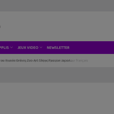
NEWSLETTER
PPLIS
JEUX VIDEO
ce au musée Grévin, Zoo Art Show, Passion Japon…