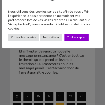
Nous utilisons des cookies sur ce site afin de vous offrir
l'expérience la plus pertinente en mémorisant vos
préférences lors de vos visites répétées. En cliquant sur
"Accepter tout", vous consentez à l'utilisation de tous les
Twitter : la limitation à 140
cookies.
caractères pour les messages
privés, c’est fini !
Choisir les cookies
Tout refuser
Tout accepter
17 août 2015
Et si Twitter devenait ta nouvelle
messagerie instantanée ? C'est en tout cas
le chemin qu'elle prend en levant la
limitation à 140 caractères pour les
messages privés. Twitter vient donc de
faire disparaître pour les
16
17
18
19
20