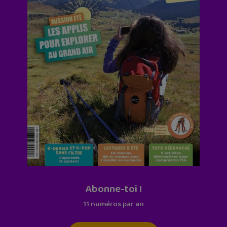
Abonne-toi !
11 numéros par an