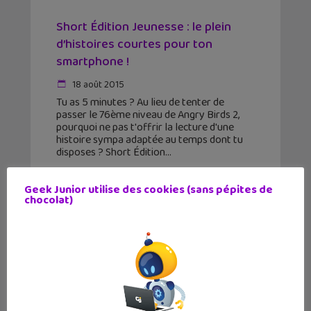
Short Édition Jeunesse : le plein
d’histoires courtes pour ton
smartphone !
18 août 2015
Tu as 5 minutes ? Au lieu de tenter de
passer le 76ème niveau de Angry Birds 2,
pourquoi ne pas t'offrir la lecture d'une
histoire sympa adaptée au temps dont tu
disposes ? Short Édition
Geek Junior utilise des cookies (sans pépites de
chocolat)