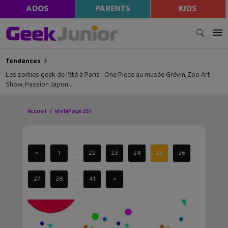
ADOS
PARENTS
KIDS
Tendances
Les sorties geek de l’été à Paris : One Piece au musée Grévin, Zoo Art
Show, Passion Japon…
Accueil
Web
(Page 25)
...
«
1
22
23
24
25
26
...
27
28
41
»