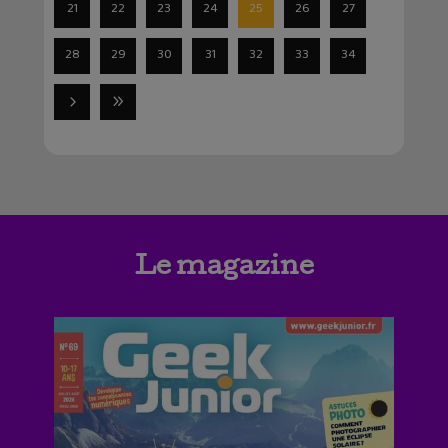
21
22
23
24
25
26
27
28
29
30
31
32
33
34
Le magazine