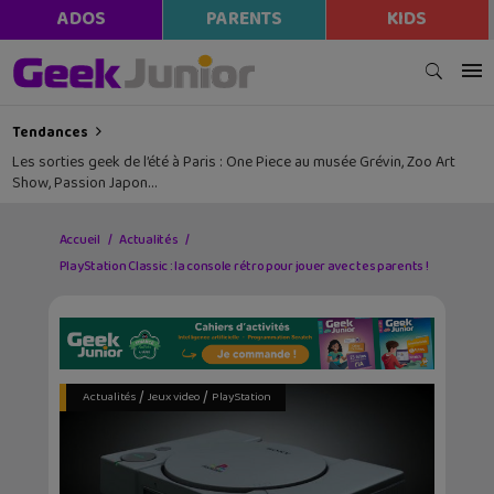
ADOS
PARENTS
KIDS
Tendances
Les sorties geek de l’été à Paris : One Piece au musée Grévin, Zoo Art
Show, Passion Japon…
Accueil
Actualités
PlayStation Classic : la console rétro pour jouer avec tes parents !
/
/
Actualités
Jeux video
PlayStation