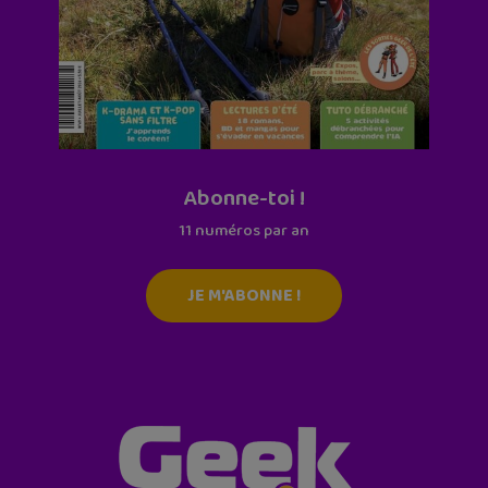
Abonne-toi !
11 numéros par an
JE M'ABONNE !