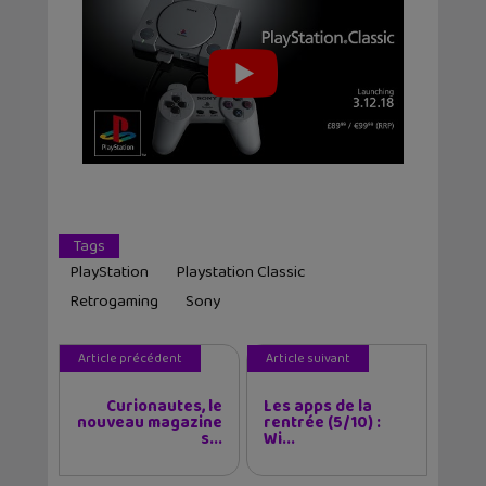
Tags
PlayStation
Playstation Classic
Retrogaming
Sony
Article précédent
Article suivant
Curionautes, le
Les apps de la
nouveau magazine
rentrée (5/10) :
s...
Wi...