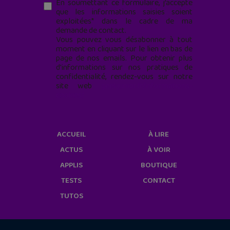
En soumettant ce formulaire, j’accepte
que les informations saisies soient
exploitées* dans le cadre de ma
demande de contact.
Vous pouvez vous désabonner à tout
moment en cliquant sur le lien en bas de
page de nos emails. Pour obtenir plus
d'informations sur nos pratiques de
confidentialité, rendez-vous sur notre
site web
geekjunior.fr/informations-
cookies/
ACCUEIL
À LIRE
ACTUS
À VOIR
APPLIS
BOUTIQUE
TESTS
CONTACT
TUTOS