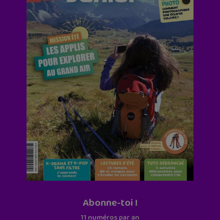
Abonne-toi !
11 numéros par an