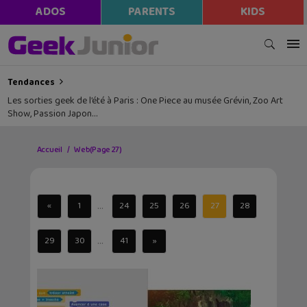
ADOS
PARENTS
KIDS
Tendances
Les sorties geek de l’été à Paris : One Piece au musée Grévin, Zoo Art
Show, Passion Japon…
Accueil
Web
(Page 27)
...
«
1
24
25
26
27
28
...
29
30
41
»