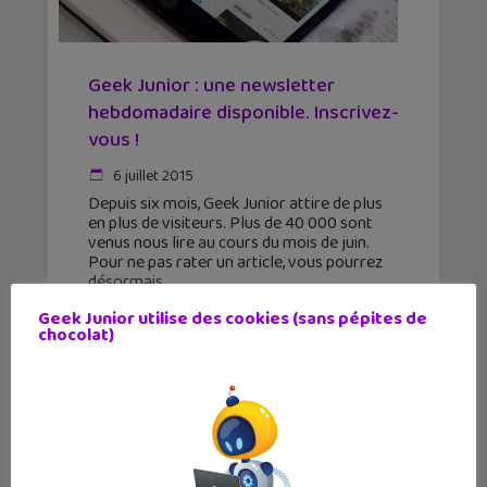
Geek Junior : une newsletter
hebdomadaire disponible. Inscrivez-
vous !
6 juillet 2015
Depuis six mois, Geek Junior attire de plus
en plus de visiteurs. Plus de 40 000 sont
venus nous lire au cours du mois de juin.
Pour ne pas rater un article, vous pourrez
désormais
Geek Junior utilise des cookies (sans pépites de
chocolat)