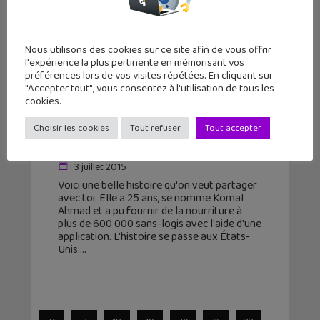
Nous utilisons des cookies sur ce site afin de vous offrir
l'expérience la plus pertinente en mémorisant vos
préférences lors de vos visites répétées. En cliquant sur
"Accepter tout", vous consentez à l'utilisation de tous les
cookies.
Ces applis qui changent le monde :
Feeding Forward, l’application pour
Choisir les cookies
Tout refuser
Tout accepter
aider les san...
3 juillet 2015
Voici une belle histoire qu'on veut partager
avec toi. Elle a 25 ans, se nomme Komal
Ahmad et a pu fournir de la nourriture à
plus de 600 000 sans-logis avec l'aide d'une
application. L'histoire se passe aux États-
Unis.