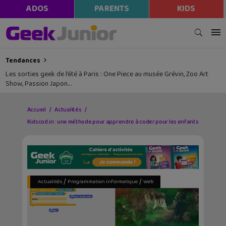
ADOS
PARENTS
KIDS
Tendances
Les sorties geek de l’été à Paris : One Piece au musée Grévin, Zoo Art
Show, Passion Japon…
Accueil
Actualités
Kidscod.in : une méthode pour apprendre à coder pour les enfants
/
/
Actualités
Programmation informatique
Web