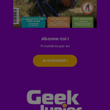
Abonne-toi !
11 numéros par an
JE M'ABONNE !