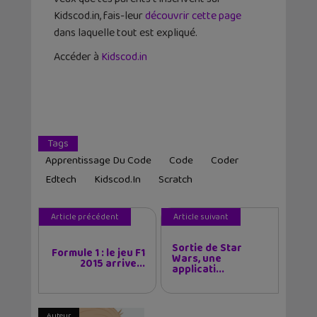
Kidscod.in, fais-leur
découvrir cette page
dans laquelle tout est expliqué.
Accéder à
Kidscod.in
Tags
Apprentissage Du Code
Code
Coder
Edtech
Kidscod.in
Scratch
Article précédent
Article suivant
Sortie de Star
Formule 1 : le jeu F1
Wars, une
2015 arrive...
applicati...
Auteur