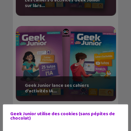
Les cahiers d’activités Geek Junior
sur l&rs...
Geek Junior lance ses cahiers
d’activités IA...
Geek Junior utilise des cookies (sans pépites de
chocolat)