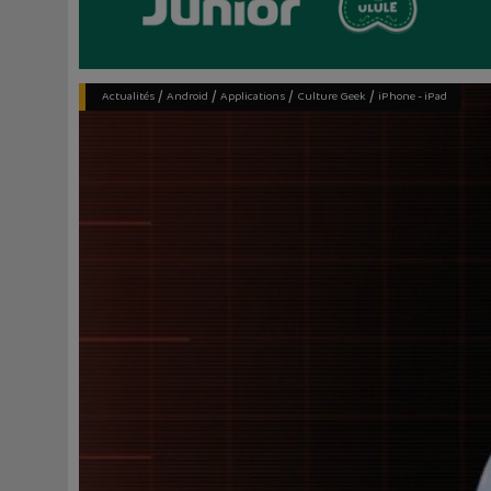
/
/
/
/
Actualités
Android
Applications
Culture Geek
iPhone - iPad