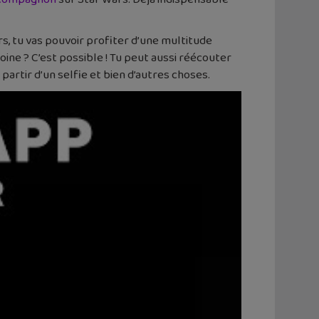
s, tu vas pouvoir profiter d’une multitude
ooine ? C’est possible ! Tu peut aussi réécouter
partir d’un selfie et bien d’autres choses.