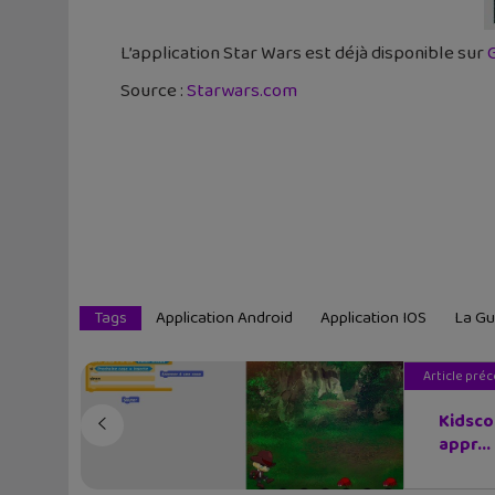
L’application Star Wars est déjà disponible sur
Source :
Starwars.com
Tags
Application Android
Application IOS
La Gu
Article pré
Kidsco
appr...