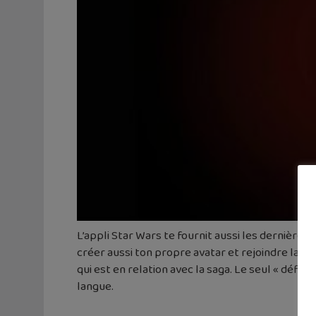
L’appli Star Wars te fournit aussi les dernières
créer aussi ton propre avatar et rejoindre la c
qui est en relation avec la saga. Le seul « défau
langue.