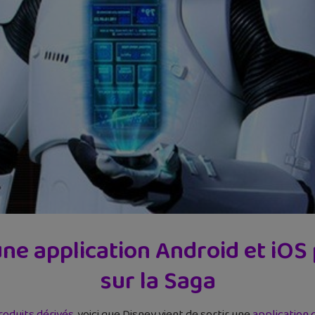
une application Android et iO
sur la Saga
roduits dérivés
, voici que Disney vient de sortir une
application