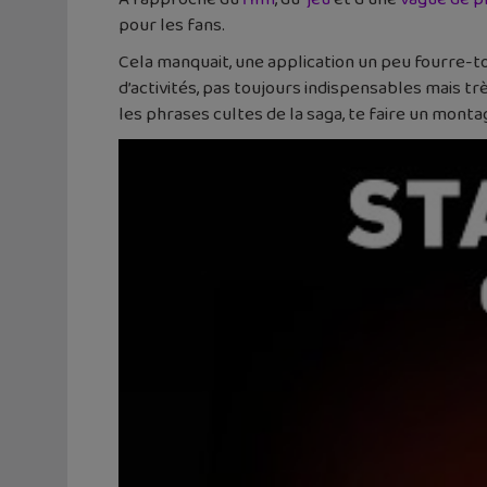
pour les fans.
Cela manquait, une application un peu fourre-to
d’activités, pas toujours indispensables mais trè
les phrases cultes de la saga, te faire un monta