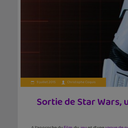
9 juillet 2015
Christophe Coquis
Sortie de Star Wars, 
A l’approche du
film
, du
jeu
et d’une
vague de p