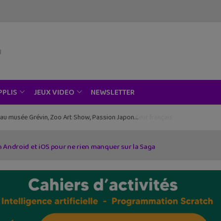
NEWSLETTER
PPLIS
JEUX VIDEO
ce au musée Grévin, Zoo Art Show, Passion Japon…
on Android et iOS pour ne rien manquer sur la Saga