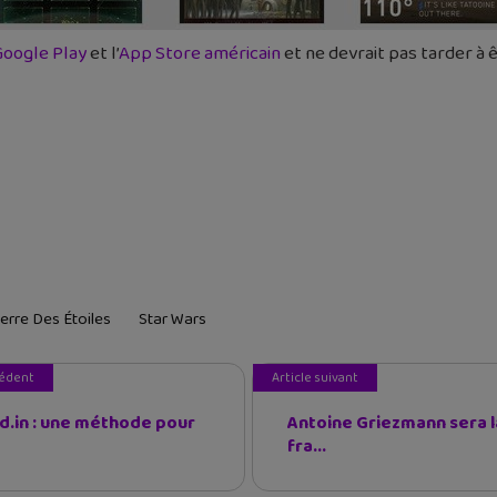
Google Play
et l’
App Store américain
et ne devrait pas tarder à 
erre Des Étoiles
Star Wars
cédent
Article suivant
d.in : une méthode pour
Antoine Griezmann sera l
fra...