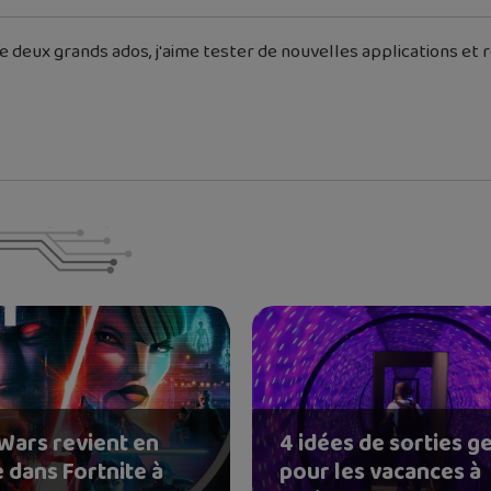
 deux grands ados, j'aime tester de nouvelles applications et re
 Wars revient en
4 idées de sorties g
 dans Fortnite à
pour les vacances à