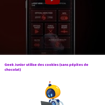
Geek Junior utilise des cookies (sans pépites de
chocolat)
 informations sur les films, des notifications quand un trailer e
ommunauté Star Wars. Bref, l’idée avec Star Wars est bien d’êtr
t » est que l’application est uniquement en anglais mais cela te 