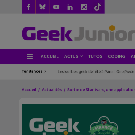
ACCUEIL
TUTOS
CODING
ACTUS
A
Tendances
Les sorties geek de l’été à Paris : One Pie
Accueil
Actualités
Sortie de Star Wars, une applicati