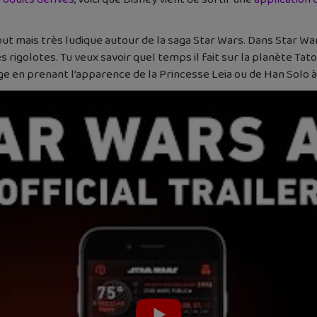
ut mais très ludique autour de la saga Star Wars. Dans Star War
s rigolotes. Tu veux savoir quel temps il fait sur la planète Tat
ge en prenant l’apparence de la Princesse Leia ou de Han Solo à 