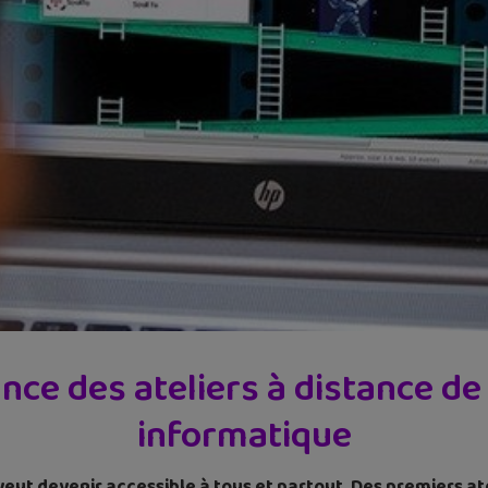
nce des ateliers à distance 
informatique
veut devenir accessible à tous et partout. Des premiers at