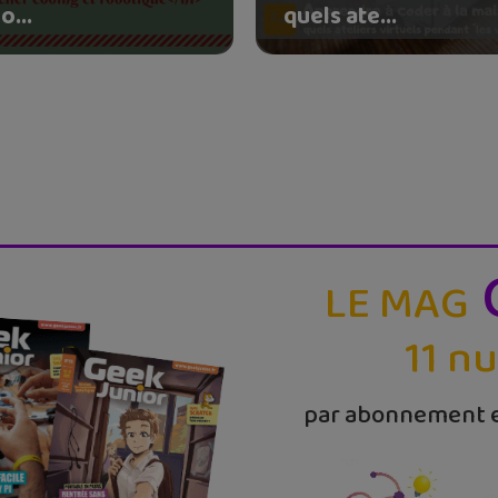
o...
quels ate...
LE MAG
11 n
par abonnement e