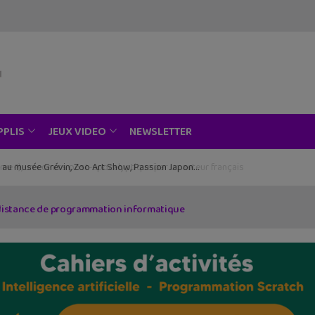
NEWSLETTER
PPLIS
JEUX VIDEO
ce au musée Grévin, Zoo Art Show, Passion Japon…
 distance de programmation informatique