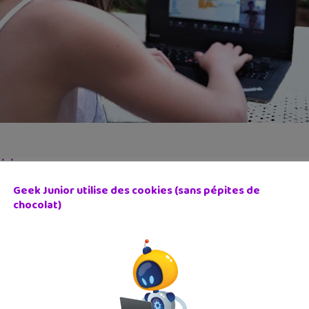
:
ici
Geek Junior utilise des cookies (sans pépites de
chocolat)
cédent
Article suivant
Jeu concours : gagne le 