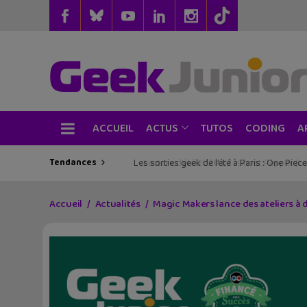
ACCUEIL
TUTOS
CODING
ACTUS
A
Tendances
Les sorties geek de l’été à Paris : One Pie
Accueil
Actualités
Magic Makers lance des ateliers à