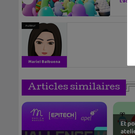
L'actu 
Auteur
Mariel Balbuena
Vallejos
Articles similaires
Et p
ateli