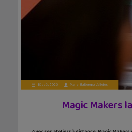
10 août 2020
Mariel Balbuena Vallejos
Magic Makers la
Avec ses ateliers à distance, Magic Makers 