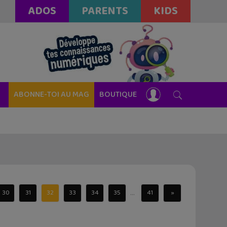
ADOS
PARENTS
KIDS
ABONNE-TOI AU MAG
BOUTIQUE
...
30
31
32
33
34
35
41
»