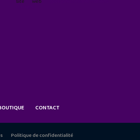
site web
geekjunior.fr/informations-
cookies/
BOUTIQUE
CONTACT
es
Politique de confidentialité