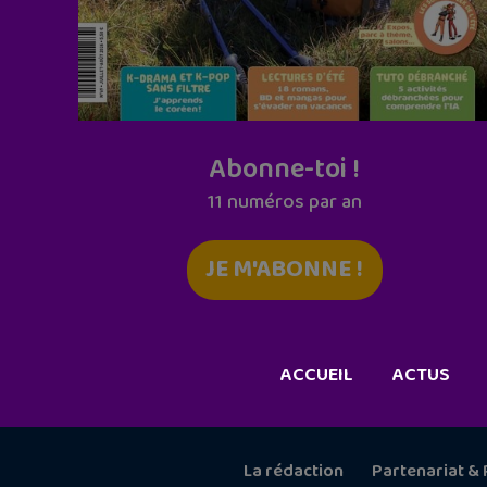
Abonne-toi !
11 numéros par an
JE M'ABONNE !
ACCUEIL
ACTUS
La rédaction
Partenariat & 