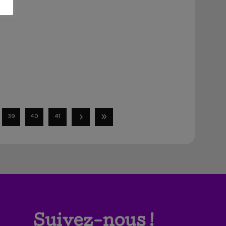
39
40
41
Suivez-nous !