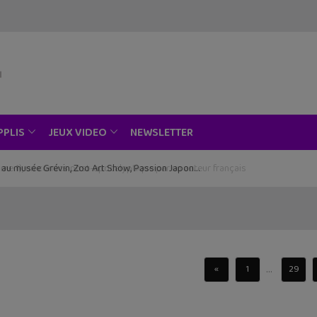
NEWSLETTER
PPLIS
JEUX VIDEO
ce au musée Grévin, Zoo Art Show, Passion Japon…
...
«
1
29