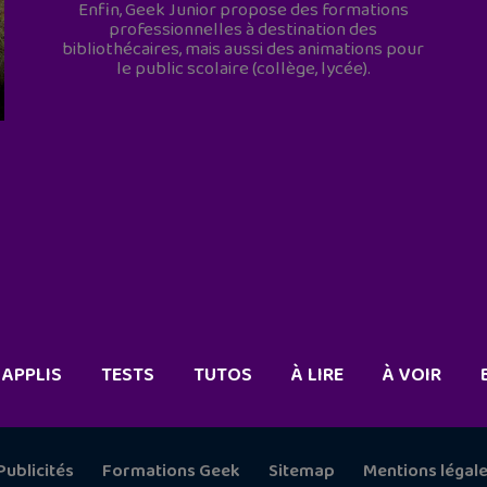
Enfin, Geek Junior propose des formations
professionnelles à destination des
bibliothécaires, mais aussi des animations pour
le public scolaire (collège, lycée).
APPLIS
TESTS
TUTOS
À LIRE
À VOIR
Publicités
Formations Geek
Sitemap
Mentions légal