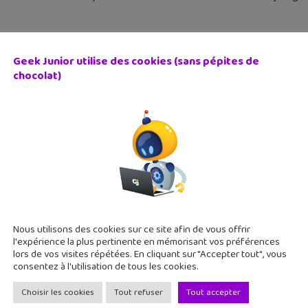
Geek Junior utilise des cookies (sans pépites de
chocolat)
oniques : et si tu avais le pouvoir de changer l’Histoire ?
 mai 2015
niques est un projet un peu fou qui mélange le jeu, le documenta
oments clés de l'Histoire d'une manière très divertissante. À tr
Nous utilisons des cookies sur ce site afin de vous offrir
l'expérience la plus pertinente en mémorisant vos préférences
lors de vos visites répétées. En cliquant sur "Accepter tout", vous
consentez à l'utilisation de tous les cookies.
Choisir les cookies
Tout refuser
Tout accepter
les alternatives à Google, Facebook ou Office ? Découvr