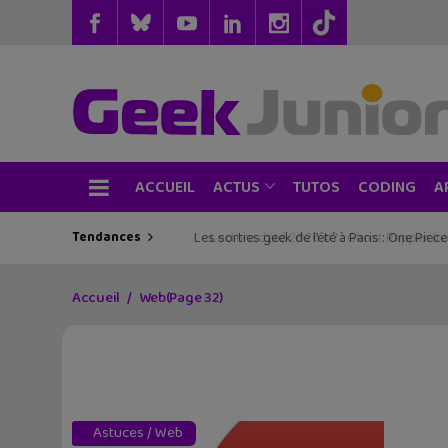
ACCUEIL
TUTOS
CODING
ACTUS
A
Tendances
Les sorties geek de l’été à Paris : One Pie
Accueil
Web
(Page 32)
Astuces
/
Web