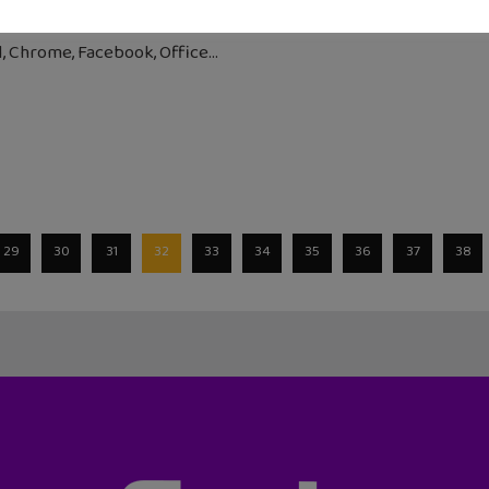
mai 2015
, Chrome, Facebook, Office
29
30
31
32
33
34
35
36
37
38