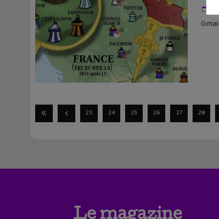
8 
Gmail
23
24
25
26
27
28
Le magazine