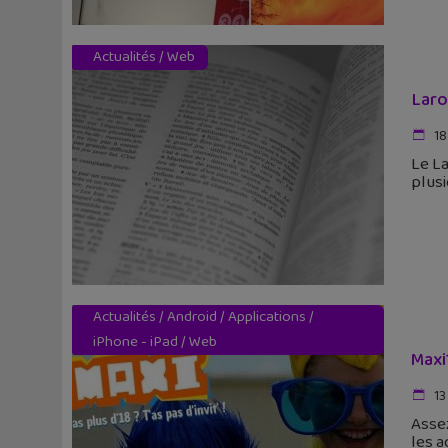
Actualités
/
Web
Laro
18
Le La
plusi
Actualités
/
Android
/
Applications
/
iPhone - iPad
/
Web
Maxi
13
Assez
les a