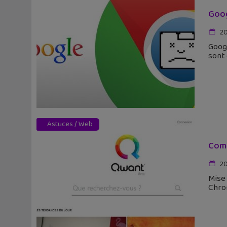
Goog
20
Goog
sont 
Astuces
/
Web
Comm
20
Mise 
Chrom