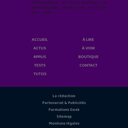
d'informations sur nos pratiques de
confidentialité, rendez-vous sur notre
site web
geekjunior.fr/informations-
cookies/
ACCUEIL
À LIRE
ACTUS
À VOIR
APPLIS
BOUTIQUE
TESTS
CONTACT
TUTOS
La rédaction
Partenariat & Publicités
Formations Geek
Sitemap
Mentions légales