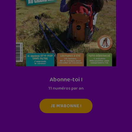
Abonne-toi !
11 numéros par an
JE M'ABONNE !