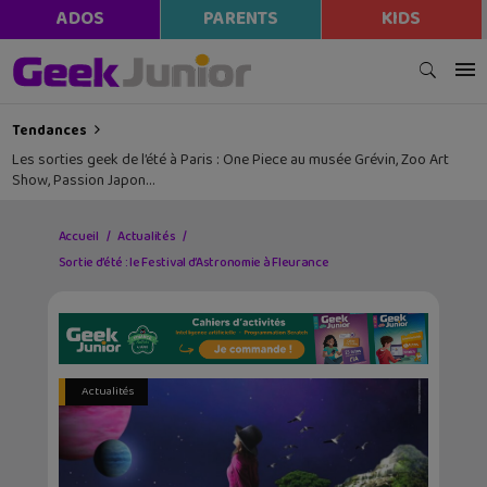
ADOS
PARENTS
KIDS
Tendances
Les sorties geek de l’été à Paris : One Piece au musée Grévin, Zoo Art
Show, Passion Japon…
Accueil
Actualités
Sortie d’été : le Festival d’Astronomie à Fleurance
Actualités