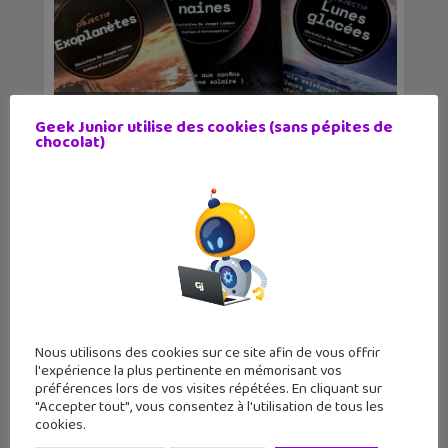
Lecture d’été #10 : Objectif Astro,
Geek Junior utilise des cookies (sans pépites de
chocolat)
une nouvelle c...
Nous utilisons des cookies sur ce site afin de vous offrir
l'expérience la plus pertinente en mémorisant vos
préférences lors de vos visites répétées. En cliquant sur
"Accepter tout", vous consentez à l'utilisation de tous les
4 idées de sorties geek pour les
cookies.
vacances à Paris...