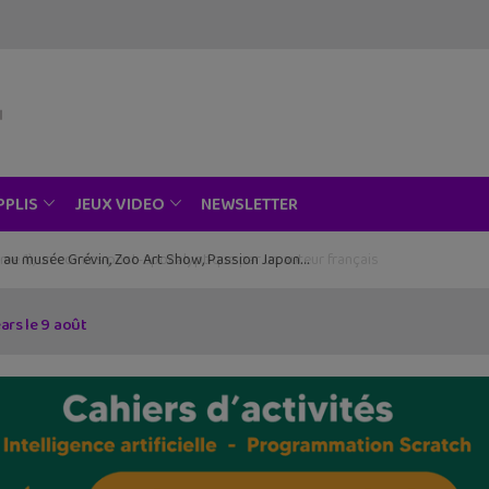
NEWSLETTER
PPLIS
JEUX VIDEO
ce au musée Grévin, Zoo Art Show, Passion Japon…
ars le 9 août