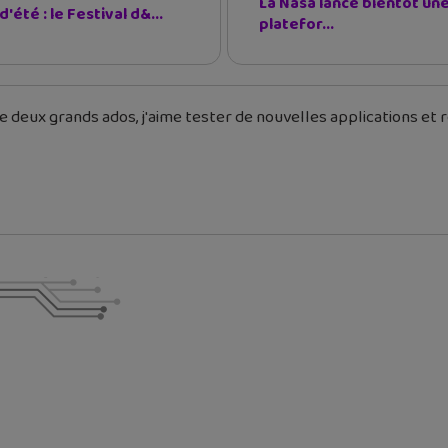
La Nasa lance bientôt un
d'été : le Festival d&...
platefor...
 deux grands ados, j'aime tester de nouvelles applications et re