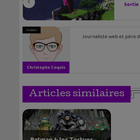
Sortie 
Auteur
Journaliste web et père de
Christophe Coquis
Articles similaires
Batman & les Tortues