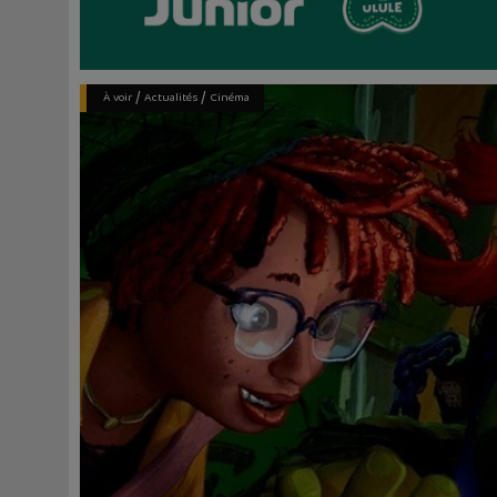
/
/
À voir
Actualités
Cinéma