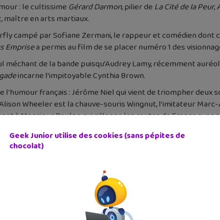
umour : le cultissime
Gérard Darmon
, pilier de
La Cité de la Peur
,
A
t, maître en arts martiaux.
uperfly campé par Sofiane Zermani, le rappeur et comédien dont 
s Emprise
a permis au film de se placer numéro 1 des visionnage
seul méchant de la bande puisqu’Audrey Lamy, récemment auréolé
igade
incarne l’impitoyable Cynthia Brown.
l’humour français : Jérôme Niel qui vient de triompher deux so
 Alison Wheeler est la chauve-souris Wingnut, l’imitateur Marc-
quant à Monsieur Poulpe qui sillonne les routes de France ave
isé de France, Anne-Claire Coudray, prêtera sa voix à sa consœu
Geek Junior utilise des cookies (sans pépites de
chocolat)