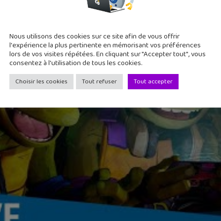
Nous utilisons des cookies sur ce site afin de vous offrir
l'expérience la plus pertinente en mémorisant vos préférences
lors de vos visites répétées. En cliquant sur "Accepter tout", vous
consentez à l'utilisation de tous les cookies.
Choisir les cookies
Tout refuser
Tout accepter