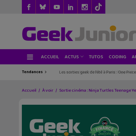
ACCUEIL
TUTOS
CODING
ACTUS
A
Tendances
Les sorties geek de l’été à Paris : One Pie
Accueil
À voir
Sortie cinéma : Ninja Turtles Teenage Ye