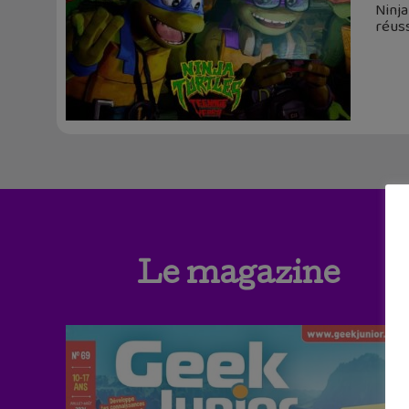
Ninja
réuss
Le magazine