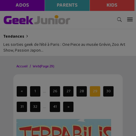
ADOS
PARENTS
KIDS
Tendances
Les sorties geek de l’été à Paris : One Piece au musée Grévin, Zoo Art
Show, Passion Japon…
Accueil
Web
(Page 29)
...
«
1
26
27
28
29
30
...
31
32
41
»