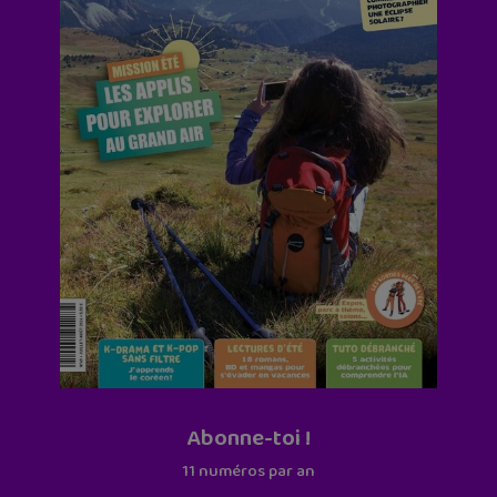
Abonne-toi !
11 numéros par an