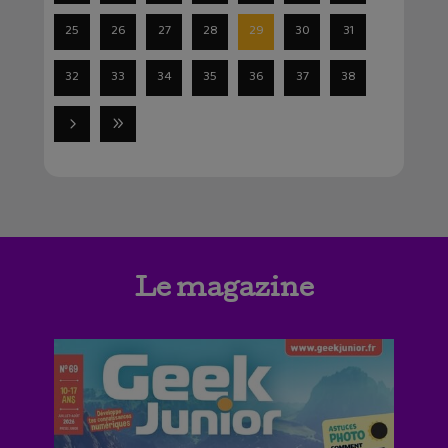
25
26
27
28
29
30
31
32
33
34
35
36
37
38
Le magazine