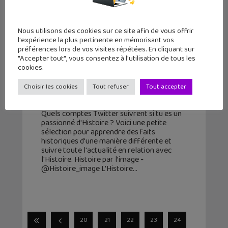
Nous utilisons des cookies sur ce site afin de vous offrir
l'expérience la plus pertinente en mémorisant vos
préférences lors de vos visites répétées. En cliquant sur
"Accepter tout", vous consentez à l'utilisation de tous les
cookies.
Quels comptes Twitter suivre pour
les passionnés d’Histoire ?
Choisir les cookies
Tout refuser
Tout accepter
9 juin 2015
Quels comptes Twitter suivrent si tu es un
passionné d'Histoire ? Voici une petite
sélection pour apprendre des faits
historiques d'une manière différente et
suivre toute l'actualité en relation avec
l'Histoire. Histoire par l’image -
@Histoire_image L’Histoire
20
21
22
23
24