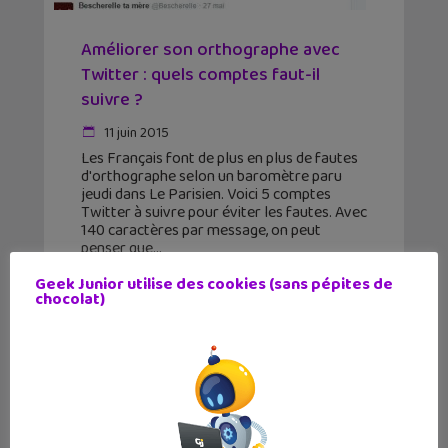
Améliorer son orthographe avec
Twitter : quels comptes faut-il
suivre ?
11 juin 2015
Les Français font de plus en plus de fautes
d'orthographe selon un baromètre paru
jeudi dans Le Parisien. Voici 5 comptes
Twitter à suivre pour éviter les fautes. Avec
140 caractères par message, on peut
penser que
Geek Junior utilise des cookies (sans pépites de
chocolat)