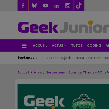
ACCUEIL
TUTOS
CODING
ACTUS
A
Tendances
Les sorties geek de l’été à Paris : One Pie
Accueil
À lire
Sortie roman : Stranger Things – 4 One 