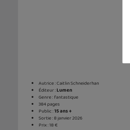
Autrice : Caitlin Schneiderhan
Éditeur ‏:
Lumen
Genre : fantastique
384 pages
Public :
15 ans +
Sortie : 8 janvier 2026
Prix : 18 €