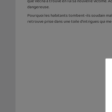
que Vecna a trouvé en lui sa nouvelle victime. 
dangereuse.
Pourquoi les habitants tombent-ils soudain mala
retrouve prise dans une toile d’intrigues qui m