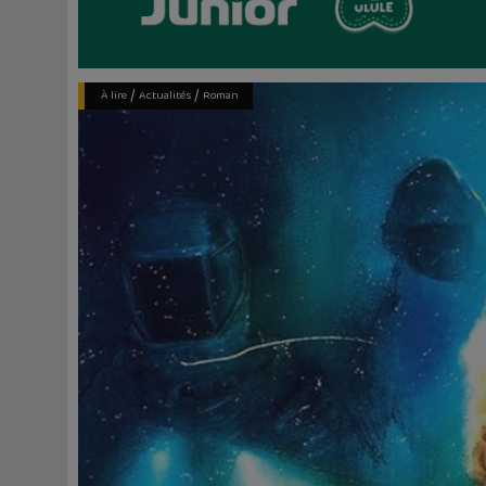
/
/
À lire
Actualités
Roman