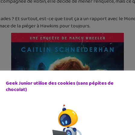
Accompagnée de Robin, elle décide de mener l’enquête, mais ce q
des ? Et surtout, est-ce que tout ça a un rapport avec le Monde
enace de la piéger à Hawkins pour toujours.
Geek Junior utilise des cookies (sans pépites de
chocolat)