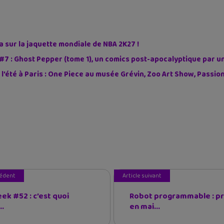
sur la jaquette mondiale de NBA 2K27 !
#7 : Ghost Pepper (tome 1), un comics post-apocalyptique par u
 l’été à Paris : One Piece au musée Grévin, Zoo Art Show, Passi
cédent
Article suivant
ek #52 : c’est quoi
Robot programmable : p
..
en mai...