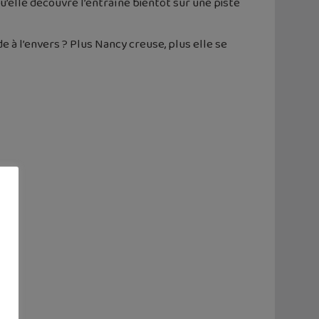
u’elle découvre l’entraîne bientôt sur une piste
 à l’envers ? Plus Nancy creuse, plus elle se