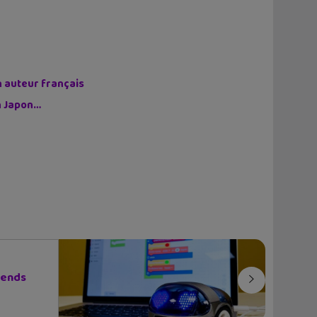
n auteur français
on Japon…
rends