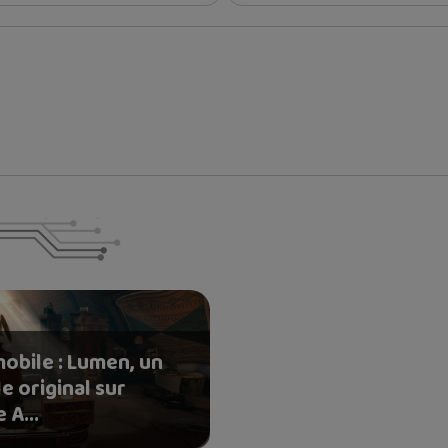
mobile : Lumen, un
e original sur
 A...