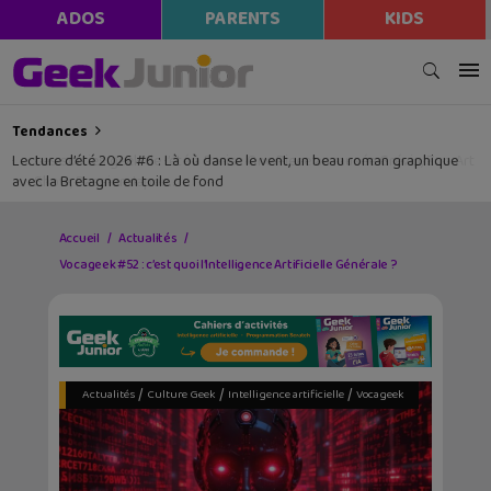
modal-check
ADOS
PARENTS
KIDS
Tendances
Lecture d’été 2026 #6 : Là où danse le vent, un beau roman graphique
avec la Bretagne en toile de fond
Accueil
Actualités
Vocageek #52 : c’est quoi l’Intelligence Artificielle Générale ?
/
/
/
Actualités
Culture Geek
Intelligence artificielle
Vocageek