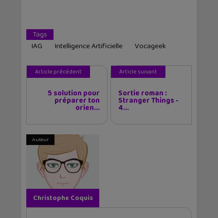
Tags
IAG
Intelligence Artificielle
Vocageek
Article précédent
Article suivant
5 solution pour
Sortie roman :
préparer ton
Stranger Things -
orien...
4...
Auteur
Christophe Coquis