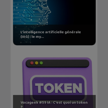
L’intelligence artificielle générale
(IAG) : le my...
Vocageek #59 IA : C’est quoi un token
?