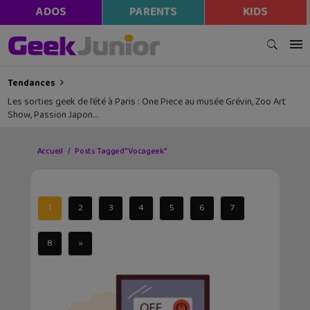
ADOS
PARENTS
KIDS
Tendances
Les sorties geek de l’été à Paris : One Piece au musée Grévin, Zoo Art
Show, Passion Japon…
Accueil
Posts Tagged "Vocageek"
1
2
3
4
5
6
7
8
»