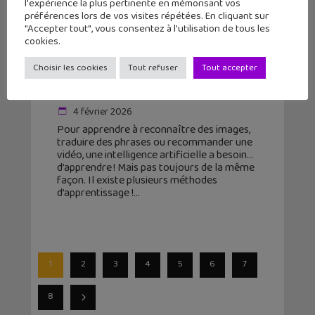
l'expérience la plus pertinente en mémorisant vos
préférences lors de vos visites répétées. En cliquant sur
"Accepter tout", vous consentez à l'utilisation de tous les
cookies.
Vocageek #55 : les différentes
Choisir les cookies
Tout refuser
Tout accepter
formes d’apprentissage
automatique de l’Intelligence Artifi...
4 février 2026
Pour apprendre à reconnaître des images,
traduire des phrases ou recommander une
vidéo, une intelligence artificielle a besoin…
d’apprendre ! Mais pas toujours de la même
façon. Il existe plusieurs méthodes
d’apprentissage !
1
2
3
4
5
6
7
8