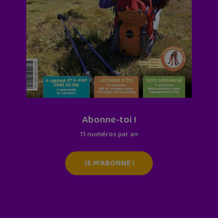
Abonne-toi !
11 numéros par an
JE M'ABONNE !