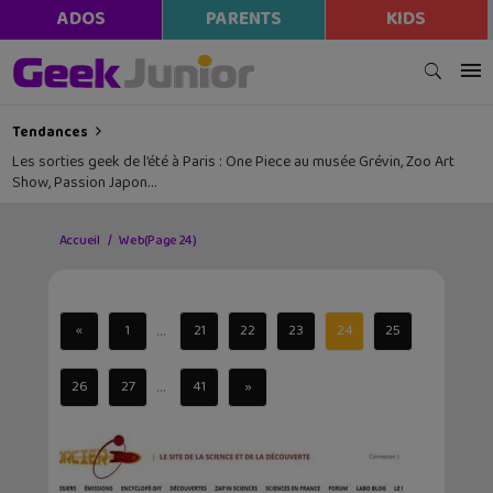
ADOS
PARENTS
KIDS
Tendances
Les sorties geek de l’été à Paris : One Piece au musée Grévin, Zoo Art
Show, Passion Japon…
Accueil
Web
(Page 24)
...
«
1
21
22
23
24
25
...
26
27
41
»