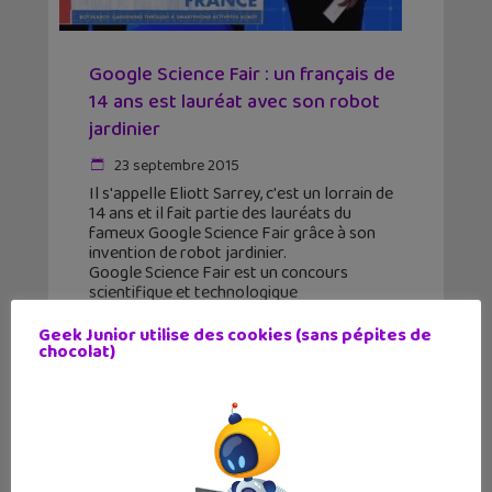
Google Science Fair : un français de
14 ans est lauréat avec son robot
jardinier
23 septembre 2015
Il s'appelle Eliott Sarrey, c'est un lorrain de
14 ans et il fait partie des lauréats du
fameux Google Science Fair grâce à son
invention de robot jardinier.
Google Science Fair est un concours
scientifique et technologique
international
Geek Junior utilise des cookies (sans pépites de
chocolat)