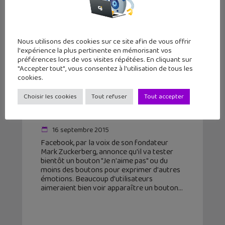
Nous utilisons des cookies sur ce site afin de vous offrir
l'expérience la plus pertinente en mémorisant vos
préférences lors de vos visites répétées. En cliquant sur
"Accepter tout", vous consentez à l'utilisation de tous les
cookies.
Facebook prépare une petite
Choisir les cookies
Tout refuser
Tout accepter
révolution : le bouton « J’aime » ne
sera plus tout seul...
16 septembre 2015
Facebook, par la voix de son fondateur
Mark Zuckerberg, annonce qu'il va tester
bientôt un bouton "Je n'aime pas" ou du
moins des boutons pour exprimer d'autres
émotions. Beaucoup d'utilisateurs
aimeraient bien voir apparaître un bouton