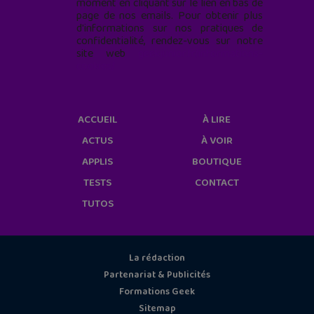
moment en cliquant sur le lien en bas de
page de nos emails. Pour obtenir plus
d'informations sur nos pratiques de
confidentialité, rendez-vous sur notre
site web
geekjunior.fr/informations-
cookies/
ACCUEIL
À LIRE
ACTUS
À VOIR
APPLIS
BOUTIQUE
TESTS
CONTACT
TUTOS
La rédaction
Partenariat & Publicités
Formations Geek
Sitemap