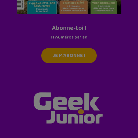
Abonne-toi !
11 numéros par an
JE M'ABONNE !