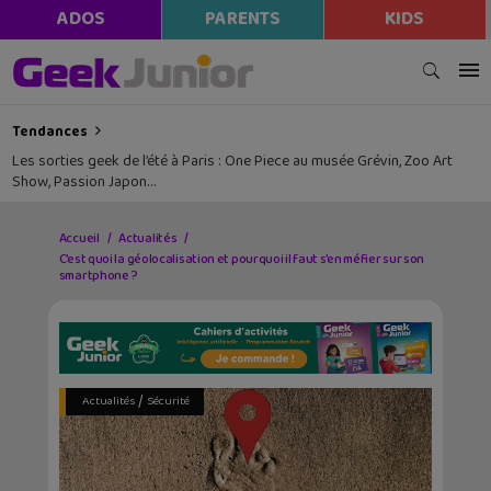
ADOS
PARENTS
KIDS
Tendances
Les sorties geek de l’été à Paris : One Piece au musée Grévin, Zoo Art
Show, Passion Japon…
Accueil
Actualités
C’est quoi la géolocalisation et pourquoi il faut s’en méfier sur son
smartphone ?
/
Actualités
Sécurité