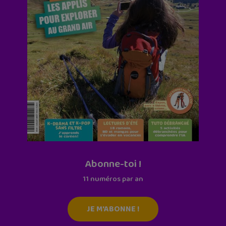
Abonne-toi !
11 numéros par an
JE M'ABONNE !