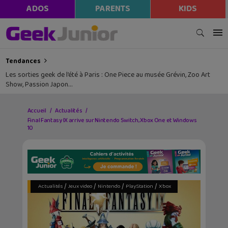
ADOS
PARENTS
KIDS
Tendances
Les sorties geek de l’été à Paris : One Piece au musée Grévin, Zoo Art
Show, Passion Japon…
Accueil
Actualités
Final Fantasy IX arrive sur Nintendo Switch, Xbox One et Windows
10
/
/
/
/
Actualités
Jeux video
Nintendo
PlayStation
Xbox