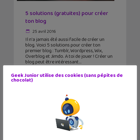
5 solutions (gratuites) pour créer
ton blog
25 avril 2016
Il n'a jamais été aussi facile de créer un
blog. Voici 5 solutions pour créer ton
premier blog : Tumblr, Wordpress, Wix,
Overblog et Jimdo. A toi de jouer ! Créer un
blog peut être intéressant
Geek Junior utilise des cookies (sans pépites de
chocolat)