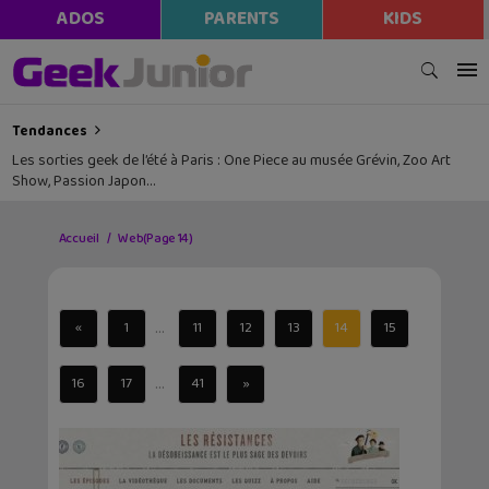
ADOS
PARENTS
KIDS
Tendances
Les sorties geek de l’été à Paris : One Piece au musée Grévin, Zoo Art
Show, Passion Japon…
Accueil
Web
(Page 14)
...
«
1
11
12
13
14
15
...
16
17
41
»