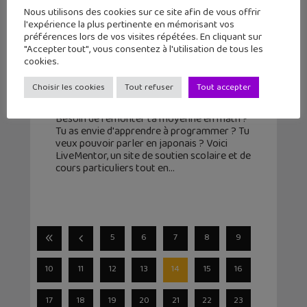
Nous utilisons des cookies sur ce site afin de vous offrir
l'expérience la plus pertinente en mémorisant vos
préférences lors de vos visites répétées. En cliquant sur
"Accepter tout", vous consentez à l'utilisation de tous les
LiveMentor : une solution de
cookies.
soutien scolaire en ligne !
Choisir les cookies
Tout refuser
Tout accepter
14 avril 2016
Besoin de remonter ta moyenne en math ?
Tu as envie d'apprendre à programmer ? Tu
veux pouvoir parler en japonais ? Voici
LiveMentor, un site de soutien scolaire et de
cours particuliers tout en
5
6
7
8
9
10
11
12
13
14
15
16
17
18
19
20
21
22
23