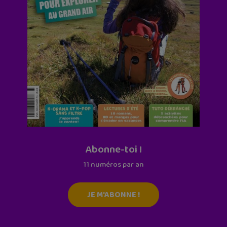
Abonne-toi !
11 numéros par an
JE M'ABONNE !