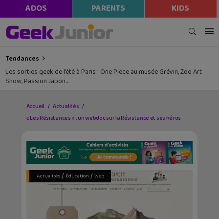
ADOS
PARENTS
KIDS
Tendances
Les sorties geek de l’été à Paris : One Piece au musée Grévin, Zoo Art
Show, Passion Japon…
Accueil
Actualités
« Les Résistances » : un webdoc sur la Résistance et ses héros
/
/
Actualités
Éducation
Web