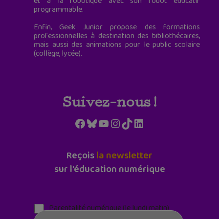
et à la robotique avec son robot éducatif
programmable.
Enfin, Geek Junior propose des formations
professionnelles à destination des bibliothécaires,
mais aussi des animations pour le public scolaire
(collège, lycée).
Suivez-nous !
Facebook
Bluesky
YouTube
Instagram
TikTok
LinkedIn
Reçois
la newsletter
sur l'éducation numérique
Parentalité numérique (le lundi matin)