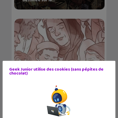
dessinée sur la...
Geek Junior utilise des cookies (sans pépites de
Sortie BD : Les Enfants de
chocolat)
Buchenwald, mémoire viv...