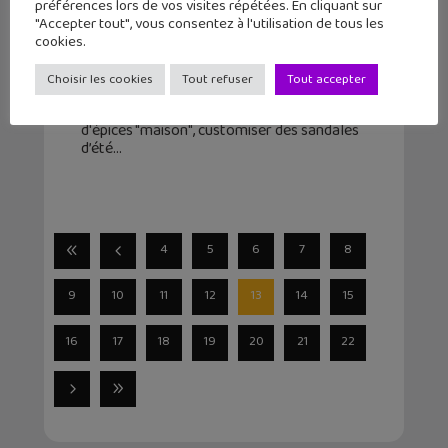
préférences lors de vos visites répétées. En cliquant sur
"Accepter tout", vous consentez à l'utilisation de tous les
Oui Are Makers : deviens un maker
cookies.
avec plein de tutoriels
Choisir les cookies
Tout refuser
Tout accepter
26 mai 2016
Construire un petit robot, cuisiner un pain
d'épices "maison", customiser des sandales
d’été
4
5
6
7
8
9
10
11
12
13
14
15
16
17
18
19
20
21
22