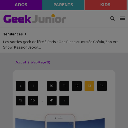
ADOS
PARENTS
KIDS
Tendances
Les sorties geek de l’été à Paris : One Piece au musée Grévin, Zoo Art
Show, Passion Japon…
Accueil
Web
(Page 13)
...
«
1
10
11
12
13
14
...
15
16
41
»