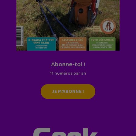
Abonne-toi !
11 numéros par an
JE M'ABONNE !