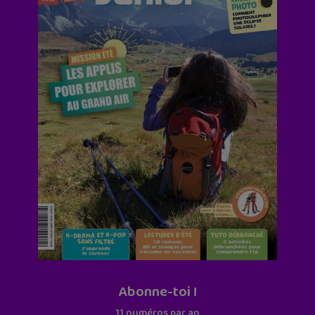
Abonne-toi !
11 numéros par an