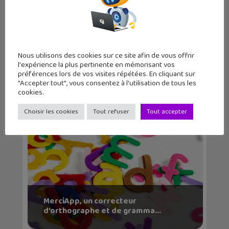
Google Chrome intègre la lecture à
Nous utilisons des cookies sur ce site afin de vous offrir
haute voix des...
l'expérience la plus pertinente en mémorisant vos
préférences lors de vos visites répétées. En cliquant sur
"Accepter tout", vous consentez à l'utilisation de tous les
cookies.
Choisir les cookies
Tout refuser
Tout accepter
MerciApp, un correcteur
d’orthographe et de gramma...