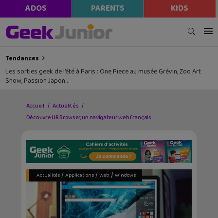
ADOS
PARENTS
KIDS
Tendances
Les sorties geek de l’été à Paris : One Piece au musée Grévin, Zoo Art
Show, Passion Japon…
Accueil
Actualités
Découvre UR Browser, un navigateur web français
/
/
/
Actualités
Applications
Web
Windows