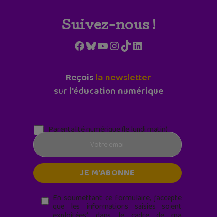
Suivez-nous !
Facebook
Bluesky
YouTube
Instagram
TikTok
LinkedIn
Reçois
la newsletter
sur l'éducation numérique
Parentalité numérique (le lundi matin)
En soumettant ce formulaire, j’accepte
que les informations saisies soient
exploitées* dans le cadre de ma