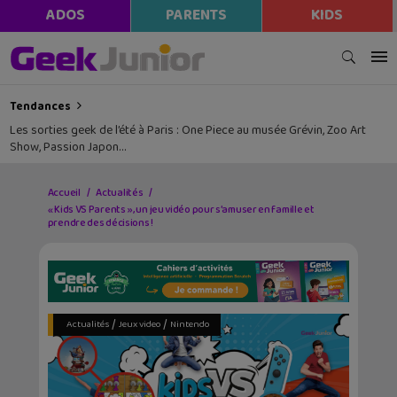
ADOS
PARENTS
KIDS
Tendances
Les sorties geek de l’été à Paris : One Piece au musée Grévin, Zoo Art
Show, Passion Japon…
Accueil
Actualités
« Kids VS Parents », un jeu vidéo pour s’amuser en famille et
prendre des décisions !
/
/
Actualités
Jeux video
Nintendo