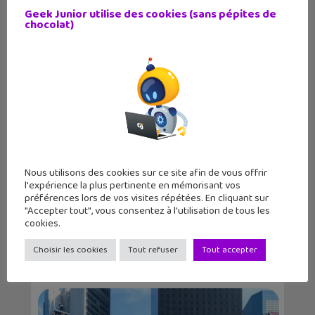
Geek Junior utilise des cookies (sans pépites de
Victor Wembanyama sur la jaquette
chocolat)
mondiale de NBA...
Nous utilisons des cookies sur ce site afin de vous offrir
l'expérience la plus pertinente en mémorisant vos
préférences lors de vos visites répétées. En cliquant sur
"Accepter tout", vous consentez à l'utilisation de tous les
cookies.
Lecture d’été 2026 #7 : Ghost Pepper
(tome 1), un...
Choisir les cookies
Tout refuser
Tout accepter