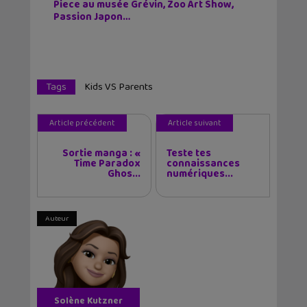
Piece au musée Grévin, Zoo Art Show,
Passion Japon…
Tags
Kids VS Parents
Article précédent
Article suivant
Sortie manga : «
Teste tes
Time Paradox
connaissances
Ghos...
numériques...
Auteur
Solène Kutzner