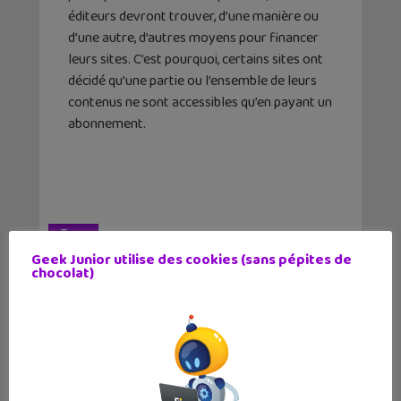
éditeurs devront trouver, d’une manière ou
d’une autre, d’autres moyens pour financer
leurs sites. C’est pourquoi, certains sites ont
décidé qu’une partie ou l’ensemble de leurs
contenus ne sont accessibles qu’en payant un
abonnement.
Tags
Ad Blocker
Adblock Plus
Bloqueur
Geek Junior utilise des cookies (sans pépites de
chocolat)
Publicité
Article précédent
Article suivant
Kezako, Image
L’Âge de Glace 5 :
Mystère : devine
Scrat revient d...
l&#...