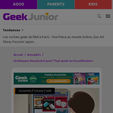
ADOS
PARENTS
KIDS
Tendances
Les sorties geek de l’été à Paris : One Piece au musée Grévin, Zoo Art
Show, Passion Japon…
Accueil
Actualités
Un bloqueur de pub c’est quoi ? Tout savoir sur les ad blockers
/
/
Actualités
Astuces
Web