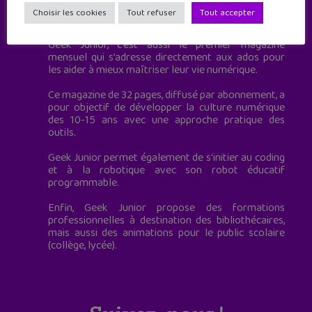
Geek Junior est le premier site de culture numérique
Choisir les cookies
Tout refuser
Tout accepter
à destination des adolescents.
Geek Junior, c’est aussi le premier magazine
mensuel qui s’adresse directement aux ados pour
les aider à mieux maîtriser leur vie numérique.
Ce magazine de 32 pages, diffusé par abonnement, a
pour objectif de développer la culture numérique
des 10-15 ans avec une approche pratique des
outils.
Geek Junior permet également de s'initier au coding
et à la robotique avec son robot éducatif
programmable.
Enfin, Geek Junior propose des formations
professionnelles à destination des bibliothécaires,
mais aussi des animations pour le public scolaire
(collège, lycée).