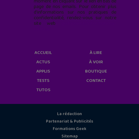
moment en cliquant sur le lien en bas de
page de nos emails. Pour obtenir plus
d'informations sur nos pratiques de
confidentialité, rendez-vous sur notre
site web
geekjunior.fr/informations-
cookies/
ACCUEIL
À LIRE
ACTUS
À VOIR
APPLIS
BOUTIQUE
TESTS
CONTACT
TUTOS
La rédaction
Partenariat & Publicités
Formations Geek
Sitemap