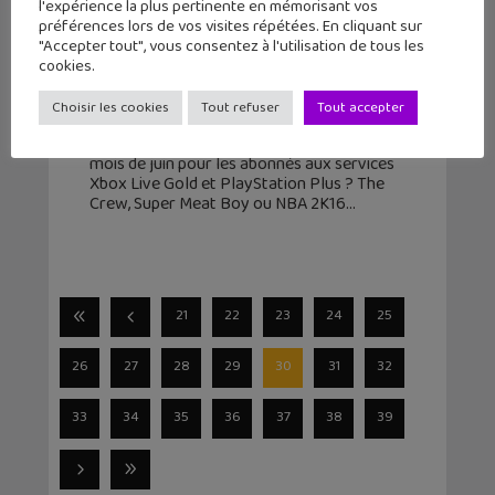
l'expérience la plus pertinente en mémorisant vos
préférences lors de vos visites répétées. En cliquant sur
"Accepter tout", vous consentez à l'utilisation de tous les
Xbox Live Gold et PlayStation Plus :
cookies.
les jeux gratuits de juin
Choisir les cookies
Tout refuser
Tout accepter
1 juin 2016
Quels sont les nouveaux jeux gratuits du
mois de juin pour les abonnés aux services
Xbox Live Gold et PlayStation Plus ? The
Crew, Super Meat Boy ou NBA 2K16
21
22
23
24
25
26
27
28
29
30
31
32
33
34
35
36
37
38
39