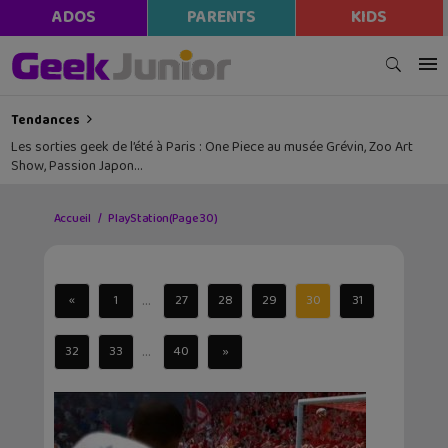
ADOS
PARENTS
KIDS
Tendances
Les sorties geek de l’été à Paris : One Piece au musée Grévin, Zoo Art
Show, Passion Japon…
Accueil
PlayStation
(Page 30)
...
«
1
27
28
29
30
31
...
32
33
40
»