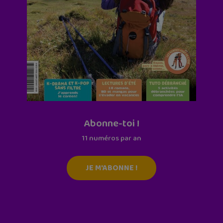
Abonne-toi !
11 numéros par an
JE M'ABONNE !