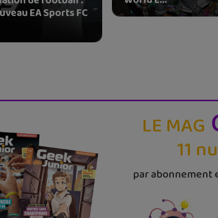
ation de football :
ouveau EA Sports FC
LE MAG
11 n
par abonnement e