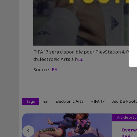
FIFA 17 sera disponible pour PlayStation 4, Pla
d’Electronic Arts à l’
E3
.
Source :
EA
Tags
E3
Electronic Arts
FIFA 17
Jeu De Footb
Article pré
Overwa
deu...