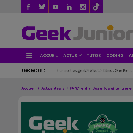
ACCUEIL
TUTOS
CODING
ACTUS
A
Tendances
Les sorties geek de l’été à Paris : One Pie
Accueil
Actualités
FIFA 17 : enfin des infos et un trailer