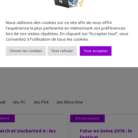
Nous utilisons des cookies sur ce site afin de vous offrir
l'expérience la plus pertinente en mémorisant vos préférences
lors de vos visites répétées. En cliquant sur "Accepter tout", vous
consentez à l'utilisation de tous les cookies.
Choisir les cookies
Tout refuser
Tout accepter
yStation 3, Xbox One, Xbox 360 et PC. On en saura probablement p
all
Jeu PC
Jeu PS4
Jeu Xbox One
cédent
Article suivant
tch et Uncharted 4 : les
Futur en Seine 2016 : le
festival...