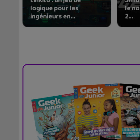
Linkito : un jeu de
Simul
logique pour les
le n
ingénieurs en...
2...