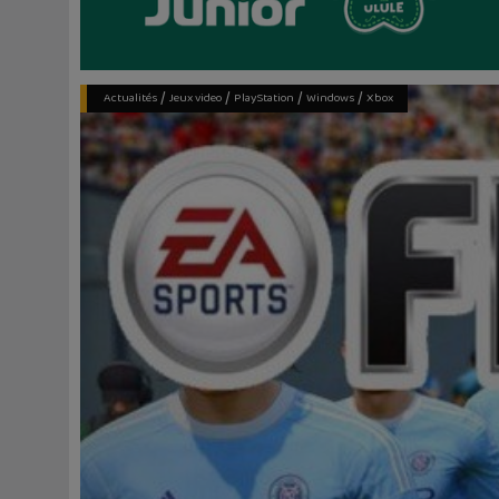
/
/
/
/
Actualités
Jeux video
PlayStation
Windows
Xbox