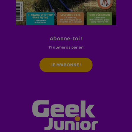
Abonne-toi !
11 numéros par an
JE M'ABONNE !