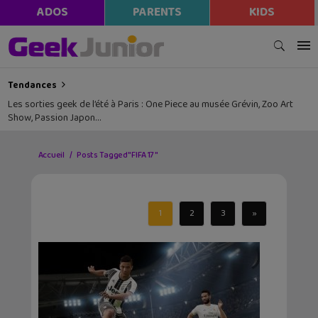
ADOS
PARENTS
KIDS
Tendances
Les sorties geek de l’été à Paris : One Piece au musée Grévin, Zoo Art
Show, Passion Japon…
Accueil
Posts Tagged "FIFA 17"
1
2
3
»