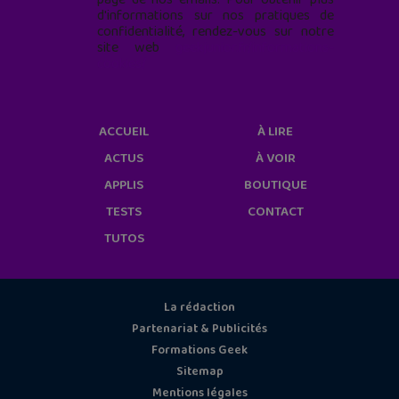
d'informations sur nos pratiques de
confidentialité, rendez-vous sur notre
site web
geekjunior.fr/informations-
cookies/
ACCUEIL
À LIRE
ACTUS
À VOIR
APPLIS
BOUTIQUE
TESTS
CONTACT
TUTOS
La rédaction
Partenariat & Publicités
Formations Geek
Sitemap
Mentions légales