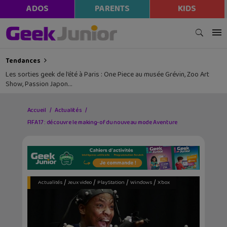
ADOS
PARENTS
KIDS
Tendances
Les sorties geek de l’été à Paris : One Piece au musée Grévin, Zoo Art
Show, Passion Japon…
Accueil
Actualités
FIFA 17 : découvre le making-of du nouveau mode Aventure
/
/
/
/
Actualités
Jeux video
PlayStation
Windows
Xbox