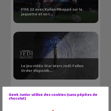
FIFA 22 avec Kylian Mbappé sur la
jaquette et un t...
Le jeu vidéo Star Wars Jedi: Fallen
Order disponib...
Geek Junior utilise des cookies (sans pépites de
chocolat)