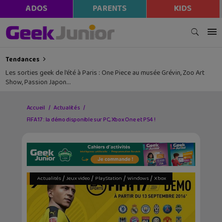
ADOS
PARENTS
KIDS
Tendances
Les sorties geek de l’été à Paris : One Piece au musée Grévin, Zoo Art
Show, Passion Japon…
Accueil
Actualités
FIFA 17 : la démo disponible sur PC, Xbox One et PS4 !
/
/
/
/
Actualités
Jeux video
PlayStation
Windows
Xbox