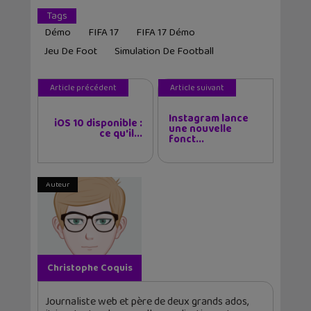
Tags
Démo
FIFA 17
FIFA 17 Démo
Jeu De Foot
Simulation De Football
Article précédent
Article suivant
Instagram lance
iOS 10 disponible :
une nouvelle
ce qu'il...
fonct...
Auteur
Christophe Coquis
Journaliste web et père de deux grands ados,