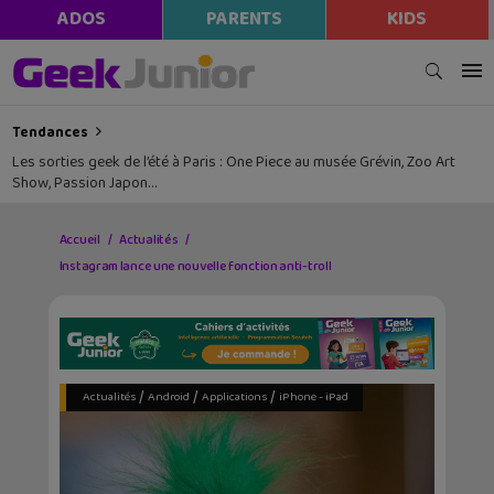
ADOS
PARENTS
KIDS
Tendances
Les sorties geek de l’été à Paris : One Piece au musée Grévin, Zoo Art
Show, Passion Japon…
Accueil
Actualités
Instagram lance une nouvelle fonction anti-troll
/
/
/
Actualités
Android
Applications
iPhone - iPad