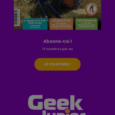
Abonne-toi !
11 numéros par an
JE M'ABONNE !