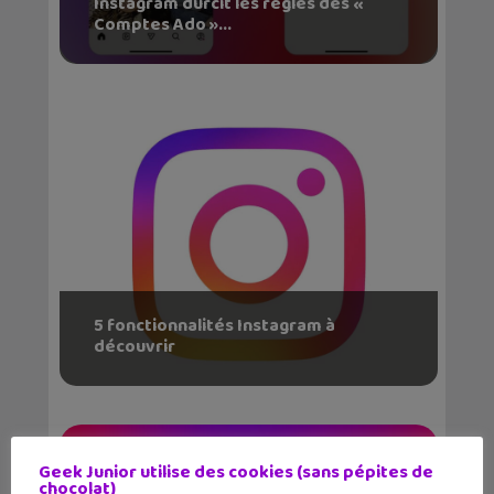
Instagram durcit les règles des «
Comptes Ado »...
5 fonctionnalités Instagram à
découvrir
Geek Junior utilise des cookies (sans pépites de
chocolat)