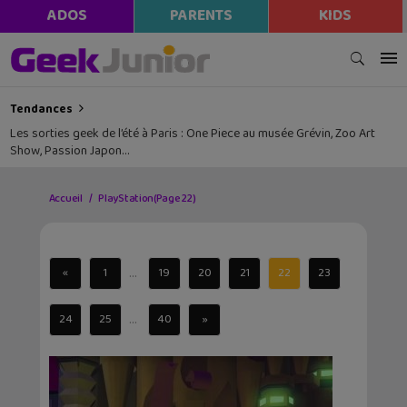
ADOS
PARENTS
KIDS
Tendances
Les sorties geek de l’été à Paris : One Piece au musée Grévin, Zoo Art
Show, Passion Japon…
Accueil
PlayStation
(Page 22)
...
«
1
19
20
21
22
23
...
24
25
40
»