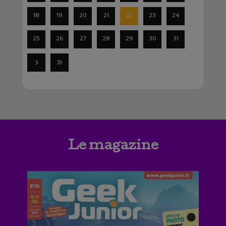
18
19
20
21
22
23
24
25
26
27
28
29
30
31
Le magazine