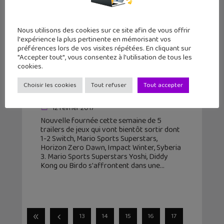
Nous utilisons des cookies sur ce site afin de vous offrir
l'expérience la plus pertinente en mémorisant vos
préférences lors de vos visites répétées. En cliquant sur
"Accepter tout", vous consentez à l'utilisation de tous les
Les trailers jeux vidéo de la semaine
cookies.
#8 : 1-2 Switch, Mario Sports
Choisir les cookies
Tout refuser
Tout accepter
Superstars…
12 février 2017
Nouvelle fournée cette semaine de 5
trailers de jeux qui vont bientôt sortir dont
1-2 Switch, Mario Sports Superstars,
Horizon Zero Dawn, Impact Winter, Syberia
3. Mario Sports Superstars Yoshi, Diddy
Kong ou Birdo s'affrontent dans une
13
14
15
16
17