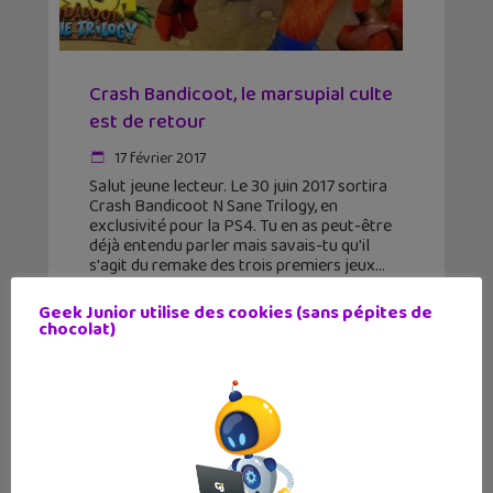
Crash Bandicoot, le marsupial culte
est de retour
17 février 2017
Salut jeune lecteur. Le 30 juin 2017 sortira
Crash Bandicoot N Sane Trilogy, en
exclusivité pour la PS4. Tu en as peut-être
déjà entendu parler mais savais-tu qu'il
s'agit du remake des trois premiers jeux
Geek Junior utilise des cookies (sans pépites de
chocolat)