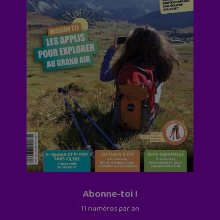
Abonne-toi !
11 numéros par an