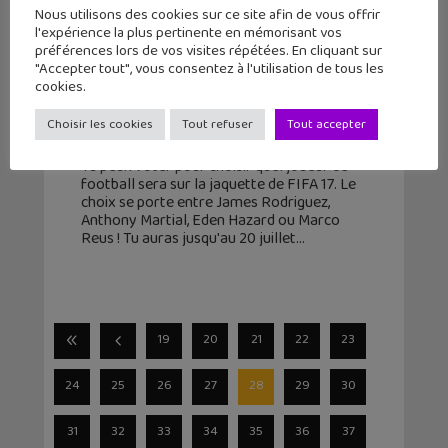
Nous utilisons des cookies sur ce site afin de vous offrir
l'expérience la plus pertinente en mémorisant vos
préférences lors de vos visites répétées. En cliquant sur
"Accepter tout", vous consentez à l'utilisation de tous les
FIFA 17 : qui de Rodriguez, Martial,
cookies.
Hazard ou Reus sur la jaquette ?
Choisir les cookies
Tout refuser
Tout accepter
7 juillet 2016
Tu peux voter pour choisir quel joueur de
football sera sur la jaquette de FIFA 17. Le
choix se porte entre James Rodriguez,
Anthony Martial, Eden Hazard ou Marco
Reus ! Tu auras jusqu'au 20 juillet
19
20
21
22
23
24
25
26
27
28
29
30
31
32
33
34
35
36
37