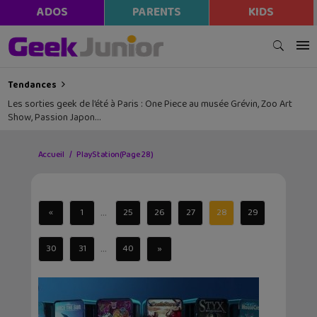
ADOS
PARENTS
KIDS
Tendances
Les sorties geek de l’été à Paris : One Piece au musée Grévin, Zoo Art
Show, Passion Japon…
Accueil
PlayStation
(Page 28)
...
«
1
25
26
27
28
29
...
30
31
40
»