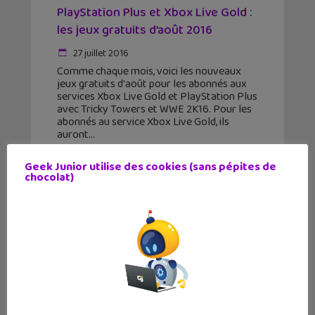
PlayStation Plus et Xbox Live Gold :
les jeux gratuits d’août 2016
27 juillet 2016
Comme chaque mois, voici les nouveaux
jeux gratuits d'août pour les abonnés aux
services Xbox Live Gold et PlayStation Plus
avec Tricky Towers et WWE 2K16. Pour les
abonnés au service Xbox Live Gold, ils
auront
Geek Junior utilise des cookies (sans pépites de
chocolat)