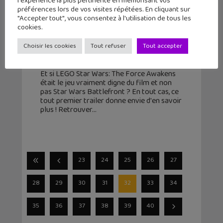
l'expérience la plus pertinente en mémorisant vos
préférences lors de vos visites répétées. En cliquant sur
"Accepter tout", vous consentez à l'utilisation de tous les
cookies.
LEGO Star Wars: The Force Awakens
: la bande-annonce qui déchire !
Choisir les cookies
Tout refuser
Tout accepter
2 février 2016
Et si LEGO Star Wars: The Force Awakens
était le jeu vraiment digne du film et non
pas Star Wars Battlefront ? En tout cas, ce
tout premier trailer donne envie d'en savoir
plus ! Retrouver
23
24
25
26
27
28
29
30
31
32
33
34
35
36
37
38
39
40