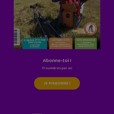
Abonne-toi !
11 numéros par an
JE M'ABONNE !