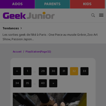
ADOS
PARENTS
KIDS
Tendances
Les sorties geek de l’été à Paris : One Piece au musée Grévin, Zoo Art
Show, Passion Japon…
Accueil
PlayStation
(Page 32)
...
«
1
29
30
31
32
33
...
34
35
40
»