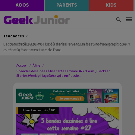
modal-check
ADOS
PARENTS
KIDS
Tendances
Lecture d’été 2026 #6 : Là où danse le vent, un beau roman graphique
avec la Bretagne en toile de fond
Accueil
À lire
5 bandes dessinées à lire cette semaine #27 : Loumi, Blacksad
Stories Weekly, HugoDécrypte en Russie…
/
/
À lire
Actualités
BD