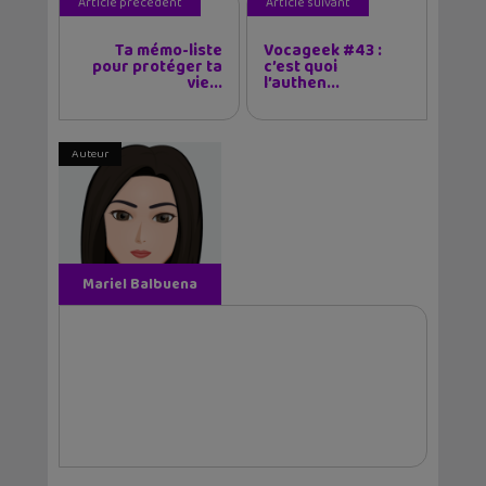
Article précédent
Article suivant
Ta mémo-liste
Vocageek #43 :
pour protéger ta
c’est quoi
vie...
l’authen...
Auteur
Mariel Balbuena
Vallejos