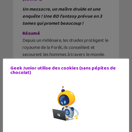
Un massacre, un maître druide et une
enquête ! Une BD fantasy prévue en 3
tomes qui promet beaucoup !
Résumé
Depuis un millénaire, les druides protègent le
royaume de la Forêt, ils conseillent et
secourent les hommes à travers le monde.
Et alors qu’Obrigan, un druide de l’ordre des
Geek Junior utilise des cookies (sans pépites de
Loups, doit résoudre le mystère d’un
chocolat)
massacre impossible, un mal ancien se
réveille et pousse les terres du Nord à la
✕
guerre… Quant à la vérité, il va falloir la
chercher jusque dans les plus noirs secrets
de la Forêt.
Pour lire un extrait
ici
.