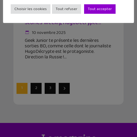
5 bandes dessinées à lire cette
Choisir les cookies
Tout refuser
Tout accepter
semaine #27 : Loumi, Blacksad
Stories Weekly, HugoDécrypte...
10 novembre 2025
Geek Junior te présente les dernières
sorties BD, comme celle dont le journaliste
HugoDécrypte est le protagoniste.
Direction la Russie !
1
2
3