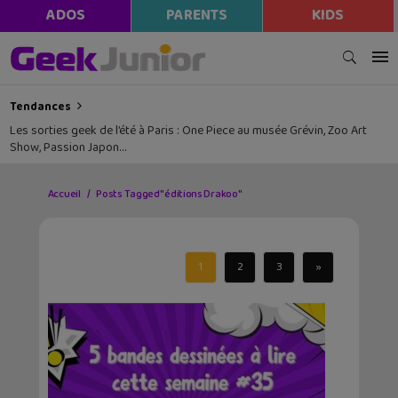
ADOS
PARENTS
KIDS
Tendances
Les sorties geek de l’été à Paris : One Piece au musée Grévin, Zoo Art
Show, Passion Japon…
Accueil
Posts Tagged "éditions Drakoo"
1
2
3
»