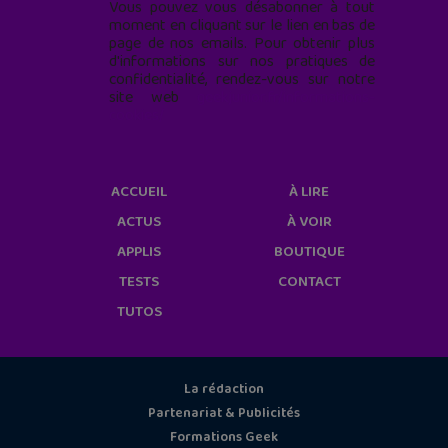
Vous pouvez vous désabonner à tout
moment en cliquant sur le lien en bas de
page de nos emails. Pour obtenir plus
d'informations sur nos pratiques de
confidentialité, rendez-vous sur notre
site web
geekjunior.fr/informations-
cookies/
ACCUEIL
À LIRE
ACTUS
À VOIR
APPLIS
BOUTIQUE
TESTS
CONTACT
TUTOS
La rédaction
Partenariat & Publicités
Formations Geek