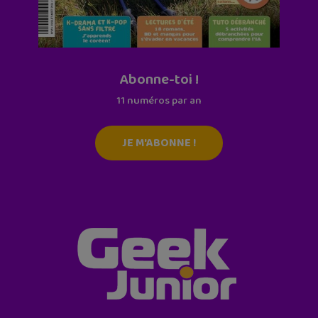
Abonne-toi !
11 numéros par an
JE M'ABONNE !