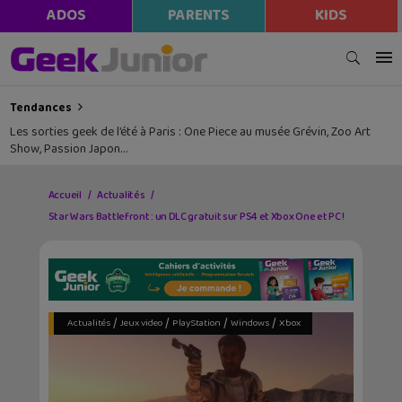
ADOS
PARENTS
KIDS
Tendances
Les sorties geek de l’été à Paris : One Piece au musée Grévin, Zoo Art
Show, Passion Japon…
Accueil
Actualités
Star Wars Battlefront : un DLC gratuit sur PS4 et Xbox One et PC !
/
/
/
/
Actualités
Jeux video
PlayStation
Windows
Xbox