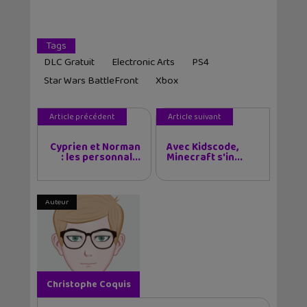
Tags
DLC Gratuit
Electronic Arts
PS4
Star Wars BattleFront
Xbox
Article précédent
Article suivant
Cyprien et Norman
Avec Kidscode,
: les personnal...
Minecraft s'in...
Auteur
Christophe Coquis